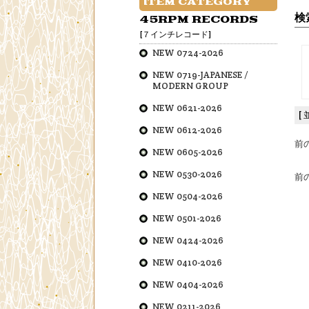
ITEM CATEGORY
検
45RPM RECORDS
[７インチレコード]
NEW 0724-2026
NEW 0719-JAPANESE /
MODERN GROUP
NEW 0621-2026
[
NEW 0612-2026
前
NEW 0605-2026
NEW 0530-2026
前
NEW 0504-2026
NEW 0501-2026
NEW 0424-2026
NEW 0410-2026
NEW 0404-2026
NEW 0211-2026