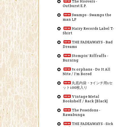
The Hoovers -
Outburst E.P.
Swamps - Swamps the
man LP
Hairy Records Label T-
Shirt
THE FADEAWAYS - Bad
Dreams
Stompin' Riffraffs -
Burning
tv.orphans - Do It All
Nite / I'm Bored
丸底内袋・7インチ用1セ
ット100枚入り
Vintage Metal
Bookshelf / Rack [Black]
The Poseidons -
Rawabunga
THE FADEAWAYS - Sick