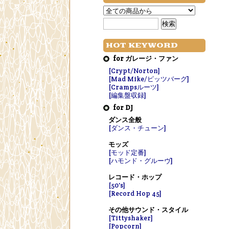
HOT KEYWORD
for ガレージ・ファン
[Crypt/Norton]
[Mad Mike/ピッツバーグ]
[Crampsルーツ]
[編集盤収録]
for DJ
ダンス全般
[ダンス・チューン]
モッズ
[モッド定番]
[ハモンド・グルーヴ]
レコード・ホップ
[50's]
[Record Hop 45]
その他サウンド・スタイル
[Tittyshaker]
[Popcorn]