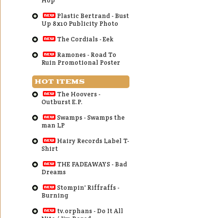
Hop
Plastic Bertrand - Bust
Up 8x10 Publicity Photo
The Cordials - Eek
Ramones - Road To
Ruin Promotional Poster
HOT ITEMS
The Hoovers -
Outburst E.P.
Swamps - Swamps the
man LP
Hairy Records Label T-
Shirt
THE FADEAWAYS - Bad
Dreams
Stompin' Riffraffs -
Burning
tv.orphans - Do It All