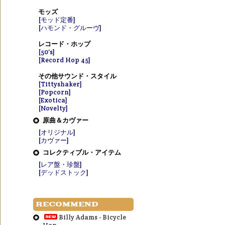
モッズ
[モッド定番]
[ハモンド・グルーヴ]
レコード・ホップ
[50's]
[Record Hop 45]
その他サウンド・スタイル
[Tittyshaker]
[Popcorn]
[Exotica]
[Novelty]
原曲＆カヴァー
[オリジナル]
[カヴァー]
コレクティブル・アイテム
[レア盤・珍盤]
[デッドストック]
RECOMMEND
Billy Adams - Bicycle