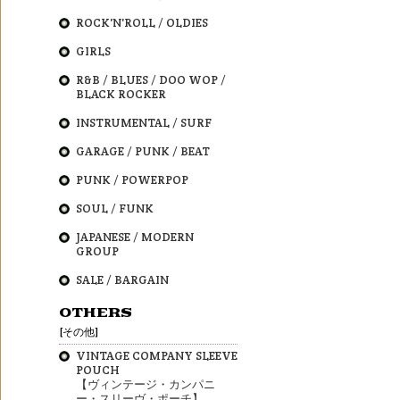
ROCK'N'ROLL / OLDIES
GIRLS
R&B / BLUES / DOO WOP /
BLACK ROCKER
INSTRUMENTAL / SURF
GARAGE / PUNK / BEAT
PUNK / POWERPOP
SOUL / FUNK
JAPANESE / MODERN
GROUP
SALE / BARGAIN
OTHERS
[その他]
VINTAGE COMPANY SLEEVE
POUCH
【ヴィンテージ・カンパニ
ー・スリーヴ・ポーチ】