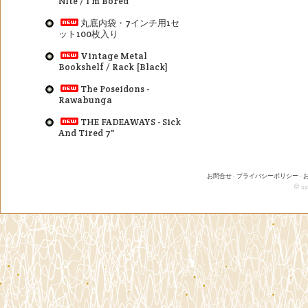
Nite / I'm Bored
丸底内袋・7インチ用1セ
ット100枚入り
Vintage Metal
Bookshelf / Rack [Black]
The Poseidons -
Rawabunga
THE FADEAWAYS - Sick
And Tired 7"
お問合せ
-
プライバシーポリシー
-
© 20