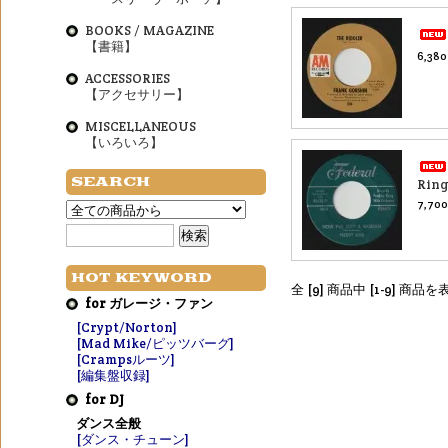
BOOKS / MAGAZINE
【書籍】
6,38
ACCESSORIES
【アクセサリー】
MISCELLANEOUS
【いろいろ】
SEARCH
Ring
7,70
HOT KEYWORD
全 [9] 商品中 [1-9] 商
for ガレージ・ファン
[Crypt/Norton]
[Mad Mike/ピッツバーグ]
[Crampsルーツ]
[編集盤収録]
for DJ
ダンス全般
[ダンス・チューン]