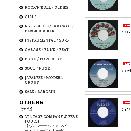
ROCK'N'ROLL / OLDIES
GIRLS
R&B / BLUES / DOO WOP /
BLACK ROCKER
3,30
INSTRUMENTAL / SURF
GARAGE / PUNK / BEAT
PUNK / POWERPOP
SOUL / FUNK
3,52
JAPANESE / MODERN
GROUP
SALE / BARGAIN
OTHERS
[その他]
3,96
VINTAGE COMPANY SLEEVE
POUCH
【ヴィンテージ・カンパニ
ー・スリーヴ・ポーチ】