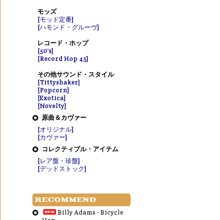
モッズ
[モッド定番]
[ハモンド・グルーヴ]
レコード・ホップ
[50's]
[Record Hop 45]
その他サウンド・スタイル
[Tittyshaker]
[Popcorn]
[Exotica]
[Novelty]
原曲＆カヴァー
[オリジナル]
[カヴァー]
コレクティブル・アイテム
[レア盤・珍盤]
[デッドストック]
RECOMMEND
Billy Adams - Bicycle