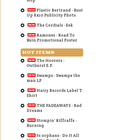
Hop
Plastic Bertrand - Bust
Up 8x10 Publicity Photo
The Cordials - Eek
Ramones - Road To
Ruin Promotional Poster
HOT ITEMS
The Hoovers -
Outburst E.P.
Swamps - Swamps the
man LP
Hairy Records Label T-
Shirt
THE FADEAWAYS - Bad
Dreams
Stompin' Riffraffs -
Burning
tv.orphans - Do It All