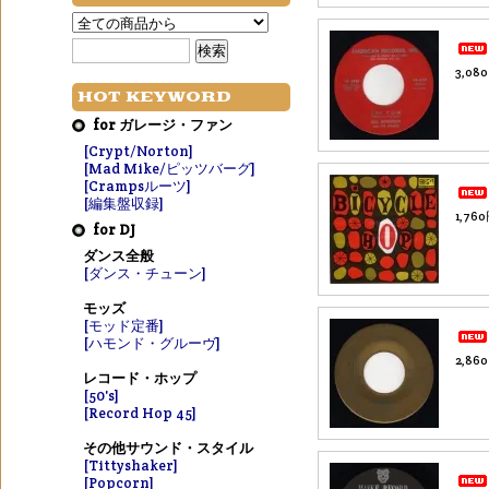
3,08
HOT KEYWORD
for ガレージ・ファン
[Crypt/Norton]
[Mad Mike/ピッツバーグ]
[Crampsルーツ]
[編集盤収録]
1,76
for DJ
ダンス全般
[ダンス・チューン]
モッズ
[モッド定番]
[ハモンド・グルーヴ]
2,86
レコード・ホップ
[50's]
[Record Hop 45]
その他サウンド・スタイル
[Tittyshaker]
[Popcorn]