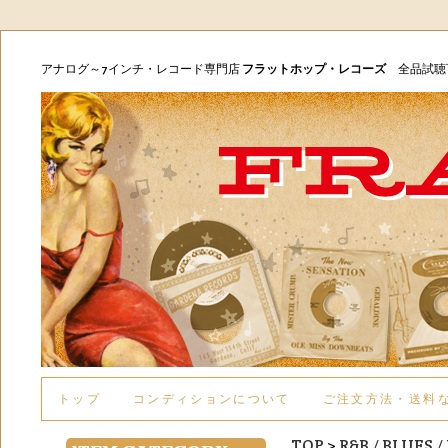
アナログ～7インチ・レコード専門店
フラットホップ・レコーズ
全品試
トップ
コンディションについて
ご注文方法・送料
TOP
>
R&B / BLUES 