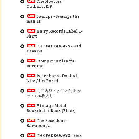
The Hoovers -
Outburst E.P.
Swamps - Swamps the
man LP
Hairy Records Label T-
Shirt
THE FADEAWAYS - Bad
Dreams
Stompin' Riffraffs -
Burning
tv.orphans - Do It All
Nite / I'm Bored
丸底内袋・7インチ用1セ
ット100枚入り
Vintage Metal
Bookshelf / Rack [Black]
The Poseidons -
Rawabunga
THE FADEAWAYS - Sick