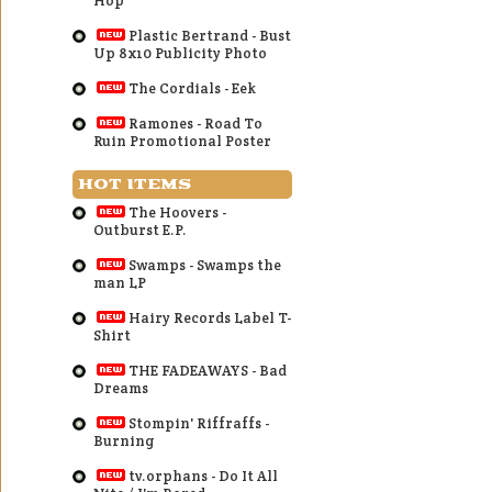
Hop
Plastic Bertrand - Bust
Up 8x10 Publicity Photo
The Cordials - Eek
Ramones - Road To
Ruin Promotional Poster
HOT ITEMS
The Hoovers -
Outburst E.P.
Swamps - Swamps the
man LP
Hairy Records Label T-
Shirt
THE FADEAWAYS - Bad
Dreams
Stompin' Riffraffs -
Burning
tv.orphans - Do It All