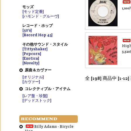
モッズ
1,10
[モッド定番]
[ハモンド・グルーヴ]
レコード・ホップ
[50's]
[Record Hop 45]
その他サウンド・スタイル
High
[Tittyshaker]
3,52
[Popcorn]
[Exotica]
[Novelty]
原曲＆カヴァー
[オリジナル]
全 [198] 商品中 [
[カヴァー]
コレクティブル・アイテム
[レア盤・珍盤]
[デッドストック]
RECOMMEND
Billy Adams - Bicycle