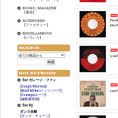
BOOKS / MAGAZINE
【書籍】
Pank
ACCESSORIES
【アクセサリー】
660円
MISCELLANEOUS
【いろいろ】
SEARCH
3,74
HOT KEYWORD
for ガレージ・ファン
[Crypt/Norton]
[Mad Mike/ピッツバーグ]
1,32
[Crampsルーツ]
[編集盤収録]
for DJ
ダンス全般
[ダンス・チューン]