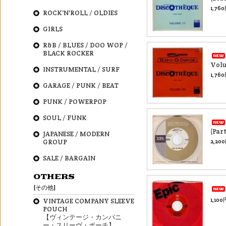
1,76
ROCK'N'ROLL / OLDIES
GIRLS
R&B / BLUES / DOO WOP /
BLACK ROCKER
Volu
INSTRUMENTAL / SURF
1,76
GARAGE / PUNK / BEAT
PUNK / POWERPOP
SOUL / FUNK
(Part
JAPANESE / MODERN
GROUP
2,20
SALE / BARGAIN
OTHERS
[その他]
1,10
VINTAGE COMPANY SLEEVE
POUCH
【ヴィンテージ・カンパニ
ー・スリーヴ・ポーチ】