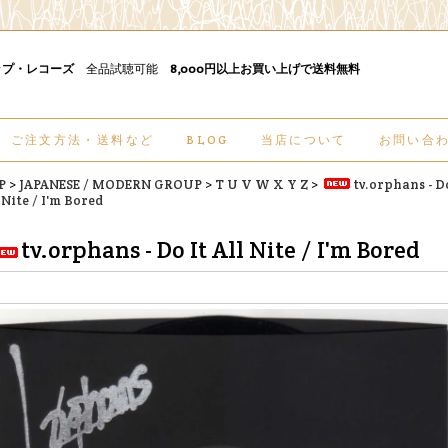
ップ・レコーズ
全品試聴可能
8,000円以上お買い上げで送料無料
ご注文方法・送料など
BLOG
当店について
お問い合
P
>
JAPANESE / MODERN GROUP
>
T U V W X Y Z
>
tv.orphans - Do
 Nite / I'm Bored
tv.orphans - Do It All Nite / I'm Bored