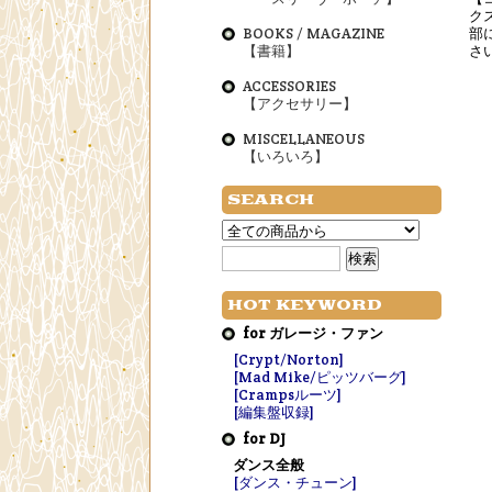
ク
BOOKS / MAGAZINE
部
【書籍】
さ
ACCESSORIES
【アクセサリー】
MISCELLANEOUS
【いろいろ】
SEARCH
HOT KEYWORD
for ガレージ・ファン
[Crypt/Norton]
[Mad Mike/ピッツバーグ]
[Crampsルーツ]
[編集盤収録]
for DJ
ダンス全般
[ダンス・チューン]