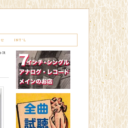
わせ
INT'L
 It