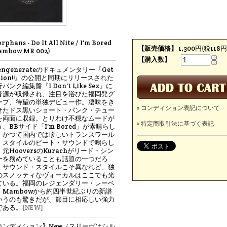
orphans - Do It All Nite / I'm Bored
【販売価格】
1,300円(税118円
ambow MR 002)
【購入数】
engenerateのドキュメンタリー『Get
ction!!』の公開と同期にリリースされた
パンク編集盤『I Don't Like Sex』に
音源が収録され、注目を浴びた福岡発グ
ープ、待望の単独デビュー作。凄味をき
» コンディション表記について
せたドス黒いショート・パンク・チュー
を両面に収録。とりわけ不穏なムードが
» 特定商取引法に基づく表記
、BBサイド「I'm Bored」が素晴らし
。かつて国内では珍しいトランスワール
・スタイルのビート・サウンドで鳴らし
元HooversのKurachがリード・シン
ーを務めていることも話題の一つだろ
。サウンド・スタイルこそ異なれど、独
のスノッティなヴォーカルはここでも光
ている。福岡のレジェンダリー・レーベ
、Mambowから約四半世紀ぶりの新譜
いうのも驚きだが、節目に相応しい強力
である。
[NEW]
コンディション】New（スリーヴはシル