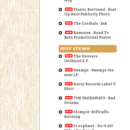
Hop
Plastic Bertrand - Bust
Up 8x10 Publicity Photo
The Cordials - Eek
Ramones - Road To
Ruin Promotional Poster
HOT ITEMS
The Hoovers -
Outburst E.P.
Swamps - Swamps the
man LP
Hairy Records Label T-
Shirt
THE FADEAWAYS - Bad
Dreams
Stompin' Riffraffs -
Burning
tv.orphans - Do It All