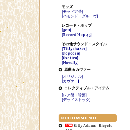
モッズ
[モッド定番]
[ハモンド・グルーヴ]
レコード・ホップ
[50's]
[Record Hop 45]
その他サウンド・スタイル
[Tittyshaker]
[Popcorn]
[Exotica]
[Novelty]
原曲＆カヴァー
[オリジナル]
[カヴァー]
コレクティブル・アイテム
[レア盤・珍盤]
[デッドストック]
RECOMMEND
Billy Adams - Bicycle