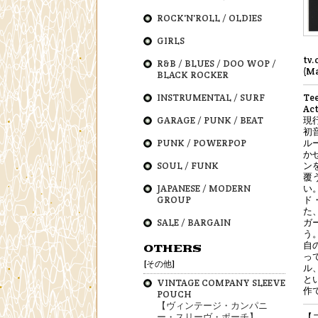
ROCK'N'ROLL / OLDIES
GIRLS
tv.
R&B / BLUES / DOO WOP /
(M
BLACK ROCKER
INSTRUMENTAL / SURF
Te
A
GARAGE / PUNK / BEAT
現行
初
PUNK / POWERPOP
ル
か
SOUL / FUNK
ン
覆う
JAPANESE / MODERN
い
GROUP
ド
た、
SALE / BARGAIN
ガ
う
自
OTHERS
っ
[その他]
ル
と
VINTAGE COMPANY SLEEVE
作
POUCH
【ヴィンテージ・カンパニ
ー・スリーヴ・ポーチ】
【