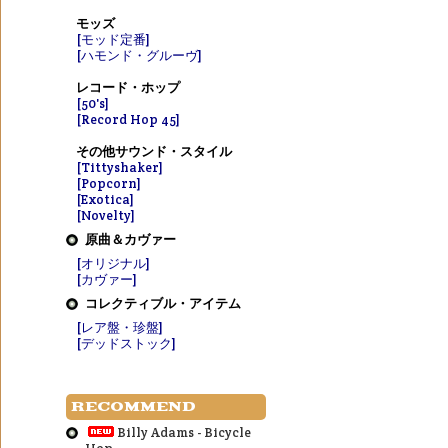
モッズ
[モッド定番]
[ハモンド・グルーヴ]
レコード・ホップ
[50's]
[Record Hop 45]
その他サウンド・スタイル
[Tittyshaker]
[Popcorn]
[Exotica]
[Novelty]
原曲＆カヴァー
[オリジナル]
[カヴァー]
コレクティブル・アイテム
[レア盤・珍盤]
[デッドストック]
RECOMMEND
Billy Adams - Bicycle