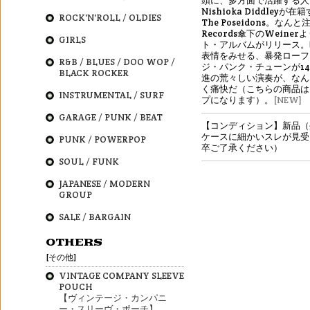
頭に、多方面で活躍する人
Nishioka Diddleyが
ROCK'N'ROLL / OLDIES
The Poseidons。なんと
Records傘下のWeine
GIRLS
ト・アルバムがリリース。
表情をみせる、暴発ローフ
R&B / BLUES / DOO WOP /
ジ・パンク・チューンが1
BLACK ROCKER
進の荒々しい演奏が、なん
く痛快だ（こちらの商品は
INSTRUMENTAL / SURF
プになります）。
[NEW]
GARAGE / PUNK / BEAT
【コンディション】新品（
ケースに細かいスレが見受
PUNK / POWERPOP
卒ご了承ください）
SOUL / FUNK
JAPANESE / MODERN
GROUP
SALE / BARGAIN
OTHERS
[その他]
VINTAGE COMPANY SLEEVE
POUCH
【ヴィンテージ・カンパニ
ー・スリーヴ・ポーチ】