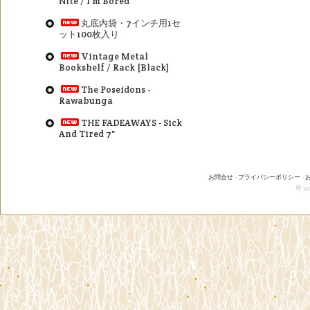
Nite / I'm Bored
丸底内袋・7インチ用1セ
ット100枚入り
Vintage Metal
Bookshelf / Rack [Black]
The Poseidons -
Rawabunga
THE FADEAWAYS - Sick
And Tired 7"
お問合せ
-
プライバシーポリシー
-
© 20