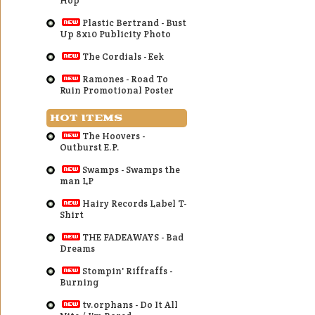
Hop
Plastic Bertrand - Bust
Up 8x10 Publicity Photo
The Cordials - Eek
Ramones - Road To
Ruin Promotional Poster
HOT ITEMS
The Hoovers -
Outburst E.P.
Swamps - Swamps the
man LP
Hairy Records Label T-
Shirt
THE FADEAWAYS - Bad
Dreams
Stompin' Riffraffs -
Burning
tv.orphans - Do It All