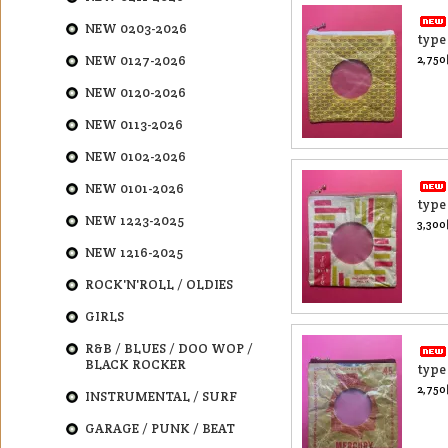
NEW 0203-2026
type
NEW 0127-2026
2,75
NEW 0120-2026
NEW 0113-2026
NEW 0102-2026
NEW 0101-2026
type
NEW 1223-2025
3,30
NEW 1216-2025
ROCK'N'ROLL / OLDIES
GIRLS
R&B / BLUES / DOO WOP /
BLACK ROCKER
type
2,75
INSTRUMENTAL / SURF
GARAGE / PUNK / BEAT