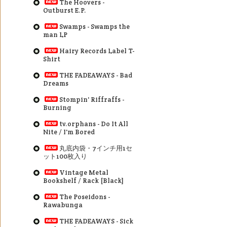
The Hoovers -
Outburst E.P.
Swamps - Swamps the
man LP
Hairy Records Label T-
Shirt
THE FADEAWAYS - Bad
Dreams
Stompin' Riffraffs -
Burning
tv.orphans - Do It All
Nite / I'm Bored
丸底内袋・7インチ用1セ
ット100枚入り
Vintage Metal
Bookshelf / Rack [Black]
The Poseidons -
Rawabunga
THE FADEAWAYS - Sick