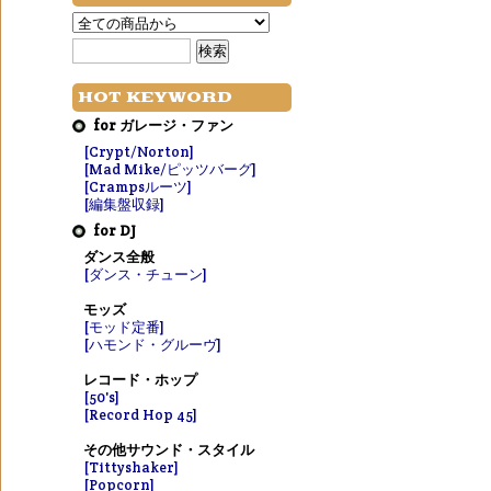
HOT KEYWORD
for ガレージ・ファン
[Crypt/Norton]
[Mad Mike/ピッツバーグ]
[Crampsルーツ]
[編集盤収録]
for DJ
ダンス全般
[ダンス・チューン]
モッズ
[モッド定番]
[ハモンド・グルーヴ]
レコード・ホップ
[50's]
[Record Hop 45]
その他サウンド・スタイル
[Tittyshaker]
[Popcorn]