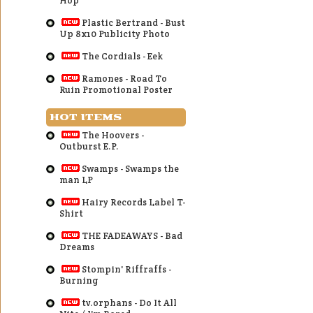
Hop
Plastic Bertrand - Bust
Up 8x10 Publicity Photo
The Cordials - Eek
Ramones - Road To
Ruin Promotional Poster
HOT ITEMS
The Hoovers -
Outburst E.P.
Swamps - Swamps the
man LP
Hairy Records Label T-
Shirt
THE FADEAWAYS - Bad
Dreams
Stompin' Riffraffs -
Burning
tv.orphans - Do It All