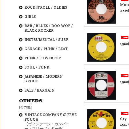
Mot
ROCK'N'ROLL / OLDIES
3,52
GIRLS
R&B / BLUES / DOO WOP /
BLACK ROCKER
INSTRUMENTAL / SURF
1,98
GARAGE / PUNK / BEAT
PUNK / POWERPOP
SOUL / FUNK
JAPANESE / MODERN
GROUP
1,98
SALE / BARGAIN
OTHERS
[その他]
VINTAGE COMPANY SLEEVE
Cry
POUCH
【ヴィンテージ・カンパニ
1,54
ー・スリーヴ・ポーチ】