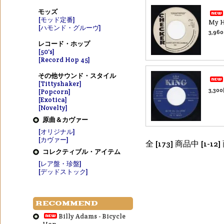
モッズ
[モッド定番]
My H
[ハモンド・グルーヴ]
3,96
レコード・ホップ
[50's]
[Record Hop 45]
その他サウンド・スタイル
[Tittyshaker]
3,30
[Popcorn]
[Exotica]
[Novelty]
原曲＆カヴァー
[オリジナル]
[カヴァー]
全 [173] 商品中 [
コレクティブル・アイテム
[レア盤・珍盤]
[デッドストック]
RECOMMEND
Billy Adams - Bicycle