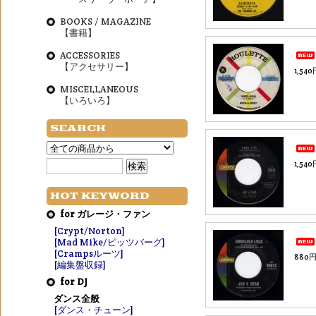
BOOKS / MAGAZINE
【書籍】
ACCESSORIES
【アクセサリー】
1,54
MISCELLANEOUS
【いろいろ】
SEARCH
1,54
HOT KEYWORD
for ガレージ・ファン
[Crypt/Norton]
[Mad Mike/ピッツバーグ]
[Crampsルーツ]
880円
[編集盤収録]
for DJ
ダンス全般
[ダンス・チューン]