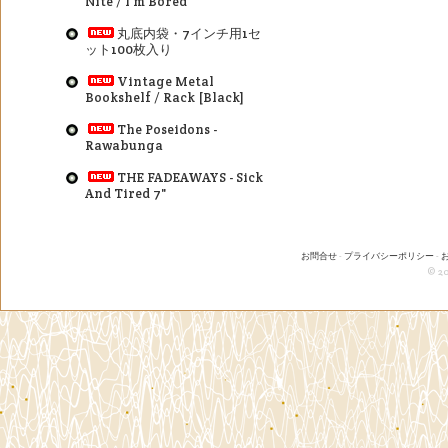
Nite / I'm Bored
丸底内袋・7インチ用1セ
ット100枚入り
Vintage Metal
Bookshelf / Rack [Black]
The Poseidons -
Rawabunga
THE FADEAWAYS - Sick
And Tired 7"
お問合せ
-
プライバシーポリシー
-
© 20