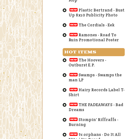
Hop
Plastic Bertrand - Bust
Up 8x10 Publicity Photo
The Cordials - Eek
Ramones - Road To
Ruin Promotional Poster
HOT ITEMS
The Hoovers -
Outburst E.P.
Swamps - Swamps the
man LP
Hairy Records Label T-
Shirt
THE FADEAWAYS - Bad
Dreams
Stompin' Riffraffs -
Burning
tv.orphans - Do It All