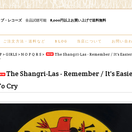
ップ・レコーズ
全品試聴可能
8,000円以上お買い上げで送料無料
ご注文方法・送料など
BLOG
当店について
お問い合
P
>
GIRLS
>
N O P Q R S
>
The Shangri-Las - Remember / It's Easie
y
The Shangri-Las - Remember / It's Easi
To Cry