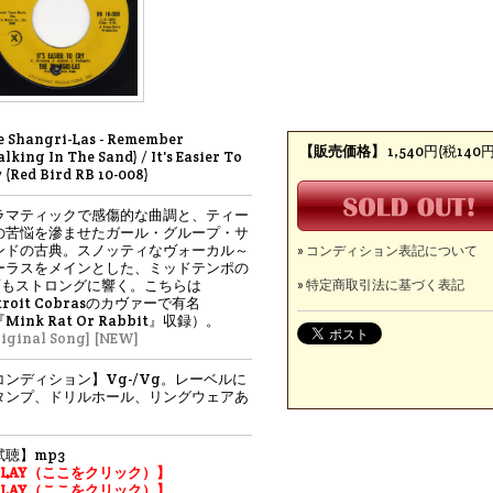
e Shangri-Las - Remember
【販売価格】
1,540円(税140円
lking In The Sand) / It's Easier To
 (Red Bird RB 10-008)
ラマティックで感傷的な曲調と、ティー
の苦悩を滲ませたガール・グループ・サ
ンドの古典。スノッティなヴォーカル～
» コンディション表記について
ーラスをメインとした、ミッドテンポの
面もストロングに響く。こちらは
» 特定商取引法に基づく表記
troit Cobrasのカヴァーで有名
Mink Rat Or Rabbit』収録）。
iginal Song]
[NEW]
コンディション】Vg-/Vg。レーベルに
タンプ、ドリルホール、リングウェアあ
。
試聴】mp3
PLAY（ここをクリック）】
PLAY（ここをクリック）】