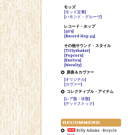
モッズ
[モッド定番]
[ハモンド・グルーヴ]
レコード・ホップ
[50's]
[Record Hop 45]
その他サウンド・スタイル
[Tittyshaker]
[Popcorn]
[Exotica]
[Novelty]
原曲＆カヴァー
[オリジナル]
[カヴァー]
コレクティブル・アイテム
[レア盤・珍盤]
[デッドストック]
RECOMMEND
Billy Adams - Bicycle