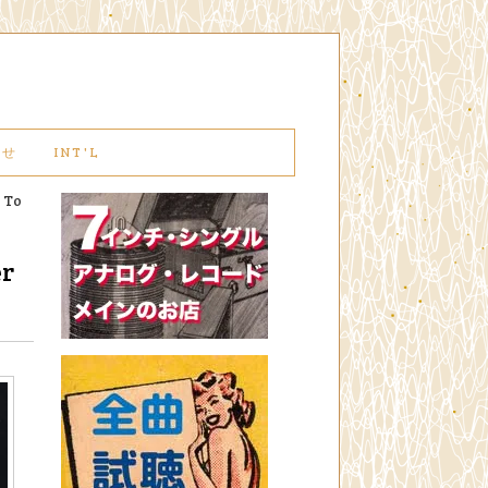
わせ
INT'L
r To
er