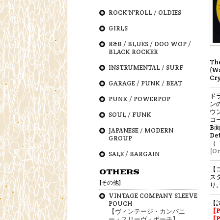
ROCK'N'ROLL / OLDIES
GIRLS
R&B / BLUES / DOO WOP /
BLACK ROCKER
Th
INSTRUMENTAL / SURF
(Wa
Cry
GARAGE / PUNK / BEAT
ド
PUNK / POWERPOP
ン
ウ
SOUL / FUNK
コ
B
JAPANESE / MODERN
De
GROUP
（『
[Or
SALE / BARGAIN
【
OTHERS
ス
[その他]
り
VINTAGE COMPANY SLEEVE
【
POUCH
【
【ヴィンテージ・カンパニ
【
ー・スリーヴ・ポーチ】