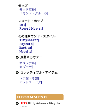
モッズ
[モッド定番]
[ハモンド・グルーヴ]
レコード・ホップ
[50's]
[Record Hop 45]
その他サウンド・スタイル
[Tittyshaker]
[Popcorn]
[Exotica]
[Novelty]
原曲＆カヴァー
[オリジナル]
[カヴァー]
コレクティブル・アイテム
[レア盤・珍盤]
[デッドストック]
RECOMMEND
Billy Adams - Bicycle