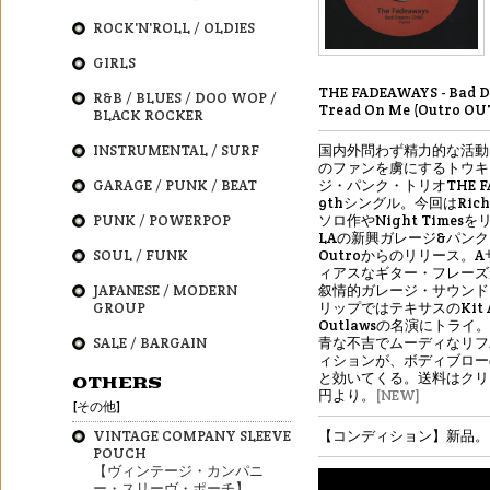
ROCK'N'ROLL / OLDIES
GIRLS
THE FADEAWAYS - Bad D
R&B / BLUES / DOO WOP /
Tread On Me (Outro OU
BLACK ROCKER
INSTRUMENTAL / SURF
国内外問わず精力的な活動
のファンを虜にするトウキ
GARAGE / PUNK / BEAT
ジ・パンク・トリオTHE FA
9thシングル。今回はRichi
PUNK / POWERPOP
ソロ作やNight Times
LAの新興ガレージ&パン
SOUL / FUNK
Outroからのリリース。
ィアスなギター・フレーズ
JAPANESE / MODERN
叙情的ガレージ・サウンド
GROUP
リップではテキサスのKit A
Outlawsの名演にトライ。
SALE / BARGAIN
青な不吉でムーディなリフ
ィションが、ボディブロー
と効いてくる。送料はクリ
OTHERS
円より。
[NEW]
[その他]
VINTAGE COMPANY SLEEVE
【コンディション】新品。
POUCH
【ヴィンテージ・カンパニ
ー・スリーヴ・ポーチ】