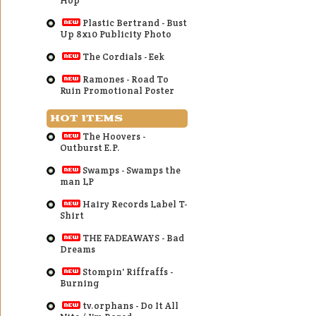
Hop
Plastic Bertrand - Bust
Up 8x10 Publicity Photo
The Cordials - Eek
Ramones - Road To
Ruin Promotional Poster
HOT ITEMS
The Hoovers -
Outburst E.P.
Swamps - Swamps the
man LP
Hairy Records Label T-
Shirt
THE FADEAWAYS - Bad
Dreams
Stompin' Riffraffs -
Burning
tv.orphans - Do It All