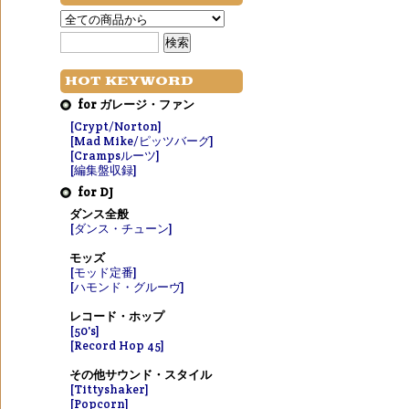
HOT KEYWORD
for ガレージ・ファン
[Crypt/Norton]
[Mad Mike/ピッツバーグ]
[Crampsルーツ]
[編集盤収録]
for DJ
ダンス全般
[ダンス・チューン]
モッズ
[モッド定番]
[ハモンド・グルーヴ]
レコード・ホップ
[50's]
[Record Hop 45]
その他サウンド・スタイル
[Tittyshaker]
[Popcorn]