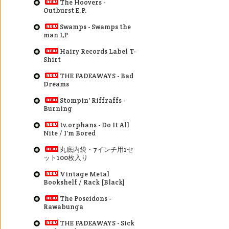
The Hoovers -
Outburst E.P.
Swamps - Swamps the
man LP
Hairy Records Label T-
Shirt
THE FADEAWAYS - Bad
Dreams
Stompin' Riffraffs -
Burning
tv.orphans - Do It All
Nite / I'm Bored
丸底内袋・7インチ用1セ
ット100枚入り
Vintage Metal
Bookshelf / Rack [Black]
The Poseidons -
Rawabunga
THE FADEAWAYS - Sick