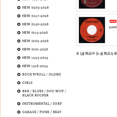
NEW 0203-2026
NEW 0127-2026
NEW 0120-2026
3,52
NEW 0113-2026
NEW 0102-2026
NEW 0101-2026
全 [3] 商品中 [1-3] 商
NEW 1223-2025
NEW 1216-2025
ROCK'N'ROLL / OLDIES
GIRLS
R&B / BLUES / DOO WOP /
BLACK ROCKER
INSTRUMENTAL / SURF
GARAGE / PUNK / BEAT