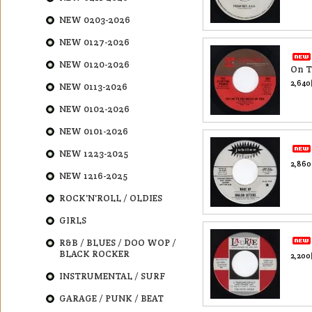
NEW 0203-2026
NEW 0127-2026
NEW 0120-2026
On T
2,64
NEW 0113-2026
NEW 0102-2026
NEW 0101-2026
NEW 1223-2025
2,86
NEW 1216-2025
ROCK'N'ROLL / OLDIES
GIRLS
R&B / BLUES / DOO WOP /
BLACK ROCKER
2,20
INSTRUMENTAL / SURF
GARAGE / PUNK / BEAT