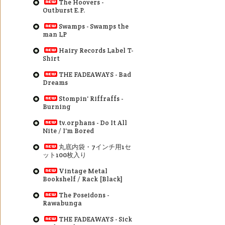
The Hoovers -
Outburst E.P.
Swamps - Swamps the
man LP
Hairy Records Label T-
Shirt
THE FADEAWAYS - Bad
Dreams
Stompin' Riffraffs -
Burning
tv.orphans - Do It All
Nite / I'm Bored
丸底内袋・7インチ用1セ
ット100枚入り
Vintage Metal
Bookshelf / Rack [Black]
The Poseidons -
Rawabunga
THE FADEAWAYS - Sick