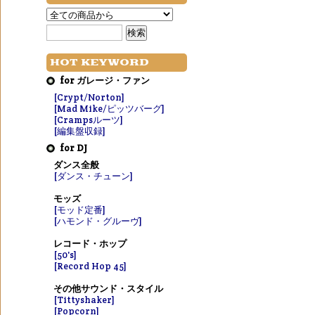
HOT KEYWORD
for ガレージ・ファン
[Crypt/Norton]
[Mad Mike/ピッツバーグ]
[Crampsルーツ]
[編集盤収録]
for DJ
ダンス全般
[ダンス・チューン]
モッズ
[モッド定番]
[ハモンド・グルーヴ]
レコード・ホップ
[50's]
[Record Hop 45]
その他サウンド・スタイル
[Tittyshaker]
[Popcorn]