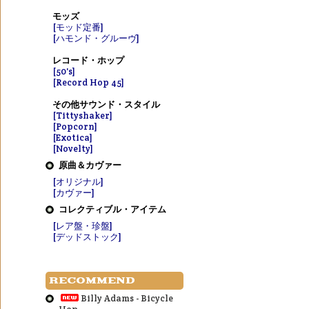
モッズ
[モッド定番]
[ハモンド・グルーヴ]
レコード・ホップ
[50's]
[Record Hop 45]
その他サウンド・スタイル
[Tittyshaker]
[Popcorn]
[Exotica]
[Novelty]
原曲＆カヴァー
[オリジナル]
[カヴァー]
コレクティブル・アイテム
[レア盤・珍盤]
[デッドストック]
RECOMMEND
Billy Adams - Bicycle