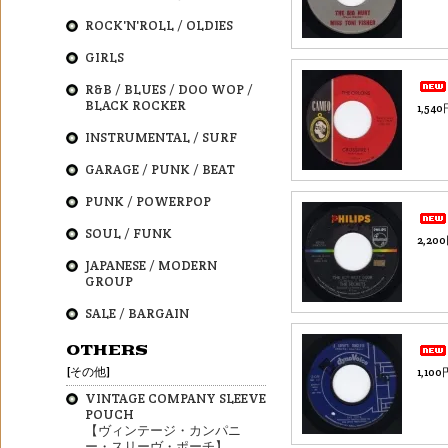
ROCK'N'ROLL / OLDIES
GIRLS
R&B / BLUES / DOO WOP /
BLACK ROCKER
1,54
INSTRUMENTAL / SURF
GARAGE / PUNK / BEAT
PUNK / POWERPOP
SOUL / FUNK
2,20
JAPANESE / MODERN
GROUP
SALE / BARGAIN
OTHERS
[その他]
1,10
VINTAGE COMPANY SLEEVE
POUCH
【ヴィンテージ・カンパニ
ー・スリーヴ・ポーチ】