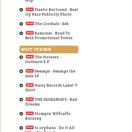
Hop
Plastic Bertrand - Bust
Up 8x10 Publicity Photo
The Cordials - Eek
Ramones - Road To
Ruin Promotional Poster
HOT ITEMS
The Hoovers -
Outburst E.P.
Swamps - Swamps the
man LP
Hairy Records Label T-
Shirt
THE FADEAWAYS - Bad
Dreams
Stompin' Riffraffs -
Burning
tv.orphans - Do It All