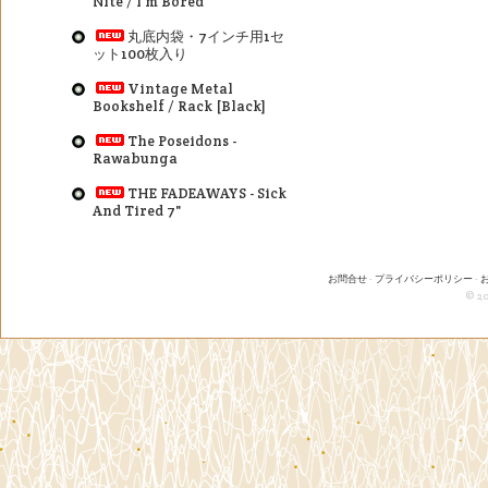
Nite / I'm Bored
丸底内袋・7インチ用1セ
ット100枚入り
Vintage Metal
Bookshelf / Rack [Black]
The Poseidons -
Rawabunga
THE FADEAWAYS - Sick
And Tired 7"
お問合せ
-
プライバシーポリシー
-
© 20