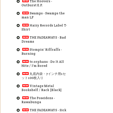
The Hoovers -
Outburst E.P.
Swamps - Swamps the
man LP
Hairy Records Label T-
Shirt
THE FADEAWAYS - Bad
Dreams
Stompin' Riffraffs -
Burning
tv.orphans - Do It All
Nite / I'm Bored
丸底内袋・7インチ用1セ
ット100枚入り
Vintage Metal
Bookshelf / Rack [Black]
The Poseidons -
Rawabunga
THE FADEAWAYS - Sick