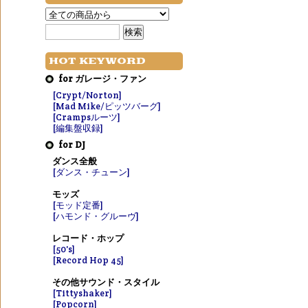
HOT KEYWORD
for ガレージ・ファン
[Crypt/Norton]
[Mad Mike/ピッツバーグ]
[Crampsルーツ]
[編集盤収録]
for DJ
ダンス全般
[ダンス・チューン]
モッズ
[モッド定番]
[ハモンド・グルーヴ]
レコード・ホップ
[50's]
[Record Hop 45]
その他サウンド・スタイル
[Tittyshaker]
[Popcorn]