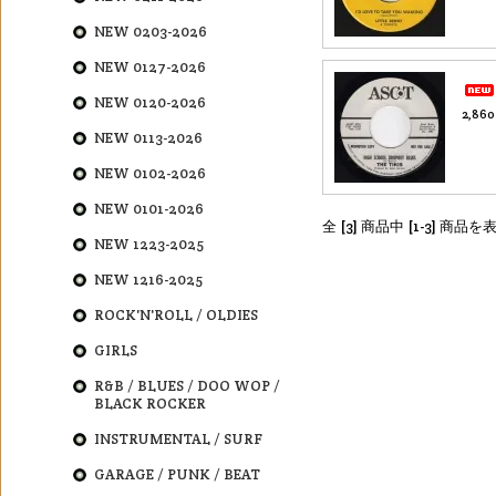
NEW 0203-2026
NEW 0127-2026
NEW 0120-2026
2,86
NEW 0113-2026
NEW 0102-2026
NEW 0101-2026
全 [3] 商品中 [1-3] 商
NEW 1223-2025
NEW 1216-2025
ROCK'N'ROLL / OLDIES
GIRLS
R&B / BLUES / DOO WOP /
BLACK ROCKER
INSTRUMENTAL / SURF
GARAGE / PUNK / BEAT