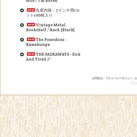
Nite / I'm Bored
丸底内袋・7インチ用1セ
ット100枚入り
Vintage Metal
Bookshelf / Rack [Black]
The Poseidons -
Rawabunga
THE FADEAWAYS - Sick
And Tired 7"
お問合せ
-
プライバシーポリシー
-
© 20