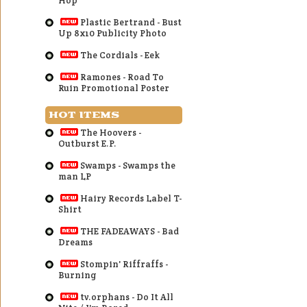
Hop
Plastic Bertrand - Bust
Up 8x10 Publicity Photo
The Cordials - Eek
Ramones - Road To
Ruin Promotional Poster
HOT ITEMS
The Hoovers -
Outburst E.P.
Swamps - Swamps the
man LP
Hairy Records Label T-
Shirt
THE FADEAWAYS - Bad
Dreams
Stompin' Riffraffs -
Burning
tv.orphans - Do It All