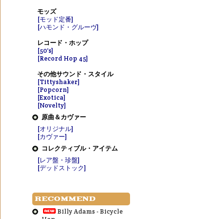
モッズ
[モッド定番]
[ハモンド・グルーヴ]
レコード・ホップ
[50's]
[Record Hop 45]
その他サウンド・スタイル
[Tittyshaker]
[Popcorn]
[Exotica]
[Novelty]
原曲＆カヴァー
[オリジナル]
[カヴァー]
コレクティブル・アイテム
[レア盤・珍盤]
[デッドストック]
RECOMMEND
Billy Adams - Bicycle