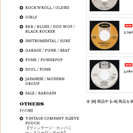
ROCK'N'ROLL / OLDIES
GIRLS
R&B / BLUES / DOO WOP /
BLACK ROCKER
3,74
INSTRUMENTAL / SURF
GARAGE / PUNK / BEAT
PUNK / POWERPOP
SOUL / FUNK
3,08
JAPANESE / MODERN
GROUP
SALE / BARGAIN
全 [6] 商品中 [1-6] 商
OTHERS
[その他]
VINTAGE COMPANY SLEEVE
POUCH
【ヴィンテージ・カンパニ
ー・スリーヴ・ポーチ】