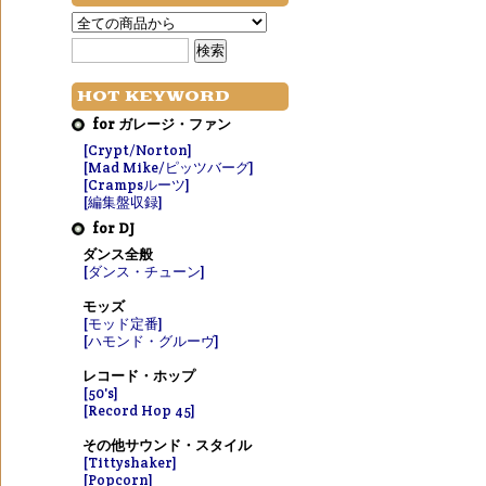
HOT KEYWORD
for ガレージ・ファン
[Crypt/Norton]
[Mad Mike/ピッツバーグ]
[Crampsルーツ]
[編集盤収録]
for DJ
ダンス全般
[ダンス・チューン]
モッズ
[モッド定番]
[ハモンド・グルーヴ]
レコード・ホップ
[50's]
[Record Hop 45]
その他サウンド・スタイル
[Tittyshaker]
[Popcorn]