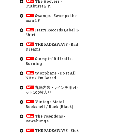
The Hoovers -
Outburst E.P.
Swamps - Swamps the
man LP
Hairy Records Label T-
Shirt
THE FADEAWAYS - Bad
Dreams
Stompin' Riffraffs -
Burning
tv.orphans - Do It All
Nite / I'm Bored
丸底内袋・7インチ用1セ
ット100枚入り
Vintage Metal
Bookshelf / Rack [Black]
The Poseidons -
Rawabunga
THE FADEAWAYS - Sick