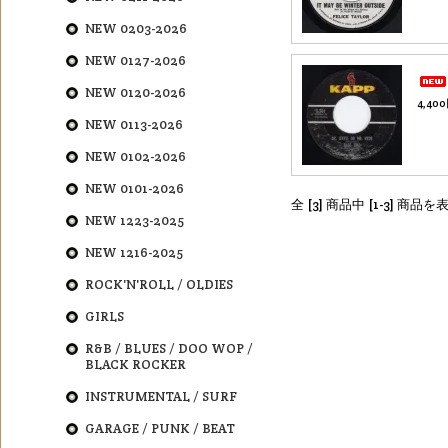
NEW 0203-2026
NEW 0127-2026
NEW 0120-2026
4,40
NEW 0113-2026
NEW 0102-2026
NEW 0101-2026
全 [3] 商品中 [1-3] 商
NEW 1223-2025
NEW 1216-2025
ROCK'N'ROLL / OLDIES
GIRLS
R&B / BLUES / DOO WOP /
BLACK ROCKER
INSTRUMENTAL / SURF
GARAGE / PUNK / BEAT