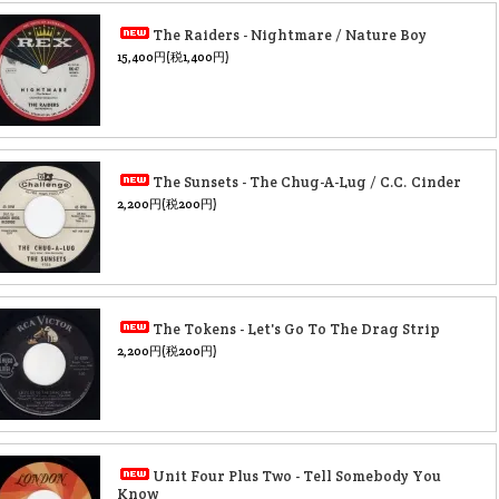
The Raiders - Nightmare / Nature Boy
15,400円(税1,400円)
The Sunsets - The Chug-A-Lug / C.C. Cinder
2,200円(税200円)
The Tokens - Let's Go To The Drag Strip
2,200円(税200円)
Unit Four Plus Two - Tell Somebody You
Know