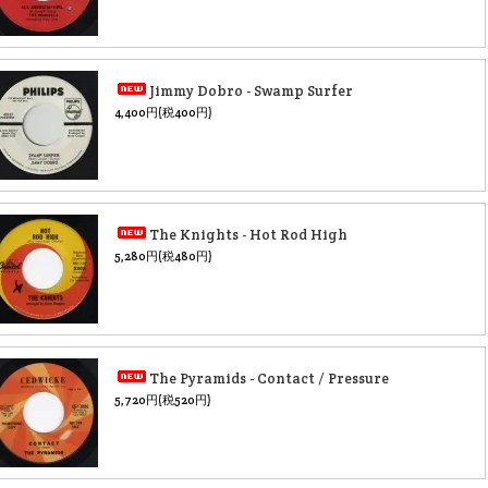
Jimmy Dobro - Swamp Surfer
4,400円(税400円)
The Knights - Hot Rod High
5,280円(税480円)
The Pyramids - Contact / Pressure
5,720円(税520円)