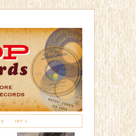
わせ
INT'L