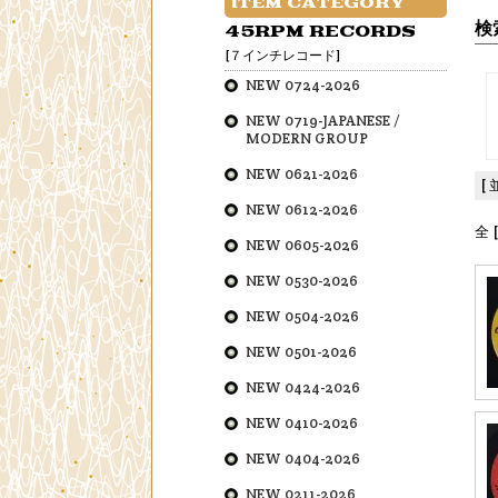
ITEM CATEGORY
検
45RPM RECORDS
[７インチレコード]
NEW 0724-2026
NEW 0719-JAPANESE /
MODERN GROUP
NEW 0621-2026
[
NEW 0612-2026
全 
NEW 0605-2026
NEW 0530-2026
NEW 0504-2026
NEW 0501-2026
NEW 0424-2026
NEW 0410-2026
NEW 0404-2026
NEW 0211-2026