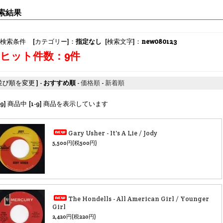
索結果
検索条件 [カテゴリー]：
指定なし
[検索文字]：
new080123
ヒット件数：9件
 並び順を変更 ] -
おすすめ順
-
価格順
-
新着順
[9] 商品中 [1-9] 商品を表示しています
Gary Usher - It's A Lie / Jody
5,500円(税500円)
The Hondells - All American Girl / Younger
Girl
2,420円(税220円)