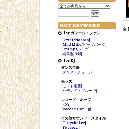
HOT KEYWORD
全 
for ガレージ・ファン
[Crypt/Norton]
[Mad Mike/ピッツバーグ]
[Crampsルーツ]
[編集盤収録]
for DJ
ダンス全般
[ダンス・チューン]
モッズ
[モッド定番]
[ハモンド・グルーヴ]
レコード・ホップ
[50's]
[Record Hop 45]
その他サウンド・スタイル
[Tittyshaker]
[Popcorn]