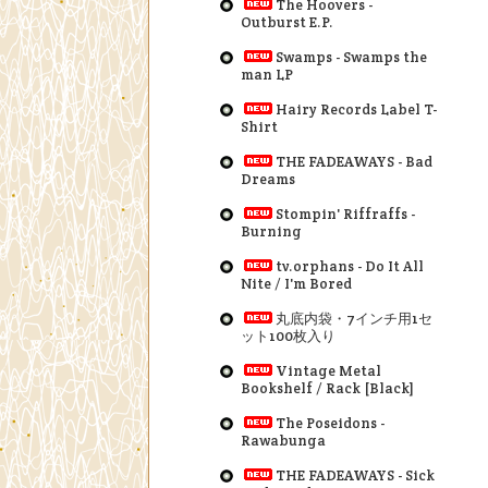
The Hoovers -
Outburst E.P.
Swamps - Swamps the
man LP
Hairy Records Label T-
Shirt
THE FADEAWAYS - Bad
Dreams
Stompin' Riffraffs -
Burning
tv.orphans - Do It All
Nite / I'm Bored
丸底内袋・7インチ用1セ
ット100枚入り
Vintage Metal
Bookshelf / Rack [Black]
The Poseidons -
Rawabunga
THE FADEAWAYS - Sick