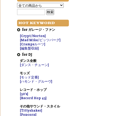
HOT KEYWORD
for ガレージ・ファン
[Crypt/Norton]
[Mad Mike/ピッツバーグ]
[Crampsルーツ]
[編集盤収録]
for DJ
ダンス全般
[ダンス・チューン]
モッズ
[モッド定番]
[ハモンド・グルーヴ]
レコード・ホップ
[50's]
[Record Hop 45]
その他サウンド・スタイル
[Tittyshaker]
[Popcorn]