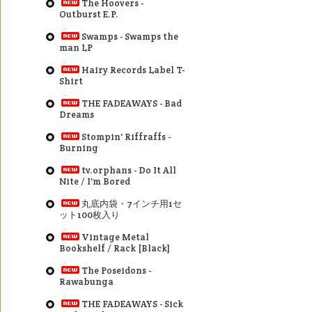
The Hoovers -
Outburst E.P.
Swamps - Swamps the
man LP
Hairy Records Label T-
Shirt
THE FADEAWAYS - Bad
Dreams
Stompin' Riffraffs -
Burning
tv.orphans - Do It All
Nite / I'm Bored
丸底内袋・7インチ用1セ
ット100枚入り
Vintage Metal
Bookshelf / Rack [Black]
The Poseidons -
Rawabunga
THE FADEAWAYS - Sick