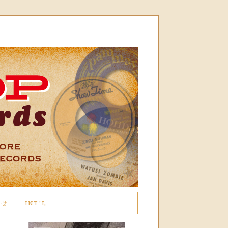
わせ
INT'L