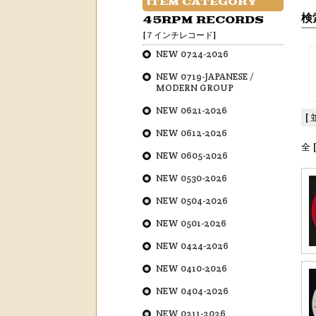
ITEM CATEGORY
検
45RPM RECORDS
[７インチレコード]
NEW 0724-2026
NEW 0719-JAPANESE /
MODERN GROUP
NEW 0621-2026
[
NEW 0612-2026
全 
NEW 0605-2026
NEW 0530-2026
NEW 0504-2026
NEW 0501-2026
NEW 0424-2026
NEW 0410-2026
NEW 0404-2026
NEW 0211-2026