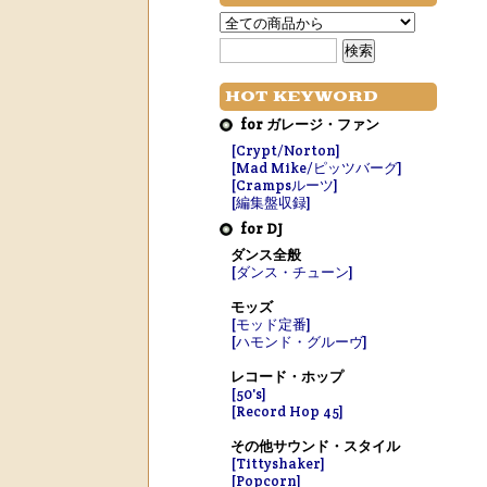
HOT KEYWORD
for ガレージ・ファン
[Crypt/Norton]
[Mad Mike/ピッツバーグ]
[Crampsルーツ]
[編集盤収録]
for DJ
ダンス全般
[ダンス・チューン]
モッズ
[モッド定番]
[ハモンド・グルーヴ]
レコード・ホップ
[50's]
[Record Hop 45]
その他サウンド・スタイル
[Tittyshaker]
[Popcorn]