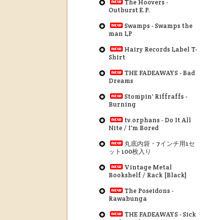
The Hoovers -
Outburst E.P.
Swamps - Swamps the
man LP
Hairy Records Label T-
Shirt
THE FADEAWAYS - Bad
Dreams
Stompin' Riffraffs -
Burning
tv.orphans - Do It All
Nite / I'm Bored
丸底内袋・7インチ用1セ
ット100枚入り
Vintage Metal
Bookshelf / Rack [Black]
The Poseidons -
Rawabunga
THE FADEAWAYS - Sick