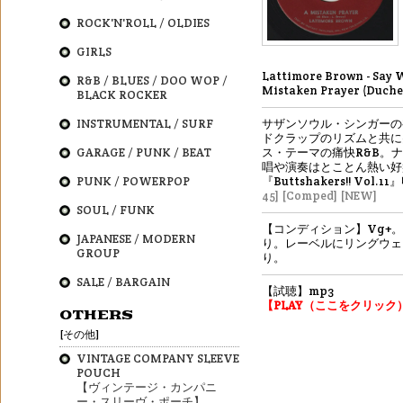
ROCK'N'ROLL / OLDIES
GIRLS
Lattimore Brown - Say 
R&B / BLUES / DOO WOP /
Mistaken Prayer (Duches
BLACK ROCKER
INSTRUMENTAL / SURF
サザンソウル・シンガーの
ドクラップのリズムと共に
GARAGE / PUNK / BEAT
ス・テーマの痛快R&B。
唱や演奏はとことん熱い
PUNK / POWERPOP
『Buttshakers!! Vol.1
45]
[Comped]
[NEW]
SOUL / FUNK
【コンディション】Vg+
JAPANESE / MODERN
り。レーベルにリングウェ
GROUP
り。
SALE / BARGAIN
【試聴】mp3
【PLAY（ここをクリック
OTHERS
[その他]
VINTAGE COMPANY SLEEVE
POUCH
【ヴィンテージ・カンパニ
ー・スリーヴ・ポーチ】