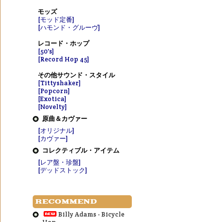
モッズ
[モッド定番]
[ハモンド・グルーヴ]
レコード・ホップ
[50's]
[Record Hop 45]
その他サウンド・スタイル
[Tittyshaker]
[Popcorn]
[Exotica]
[Novelty]
原曲＆カヴァー
[オリジナル]
[カヴァー]
コレクティブル・アイテム
[レア盤・珍盤]
[デッドストック]
RECOMMEND
Billy Adams - Bicycle