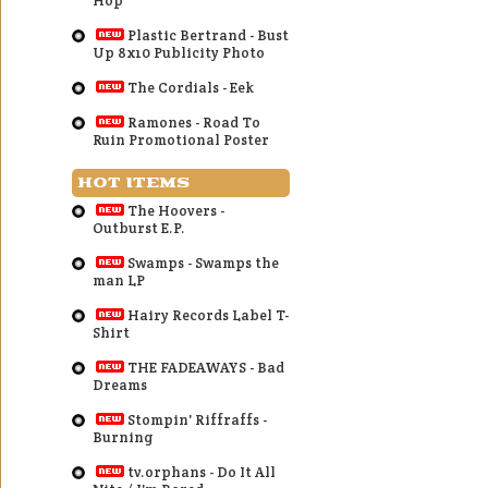
Hop
Plastic Bertrand - Bust
Up 8x10 Publicity Photo
The Cordials - Eek
Ramones - Road To
Ruin Promotional Poster
HOT ITEMS
The Hoovers -
Outburst E.P.
Swamps - Swamps the
man LP
Hairy Records Label T-
Shirt
THE FADEAWAYS - Bad
Dreams
Stompin' Riffraffs -
Burning
tv.orphans - Do It All