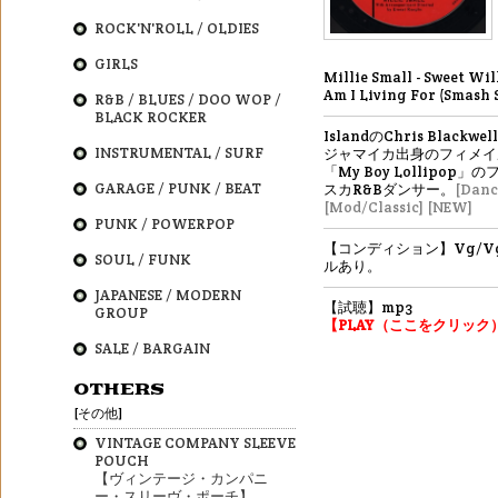
ROCK'N'ROLL / OLDIES
GIRLS
Millie Small - Sweet Wi
Am I Living For (Smash 
R&B / BLUES / DOO WOP /
BLACK ROCKER
IslandのChris Black
INSTRUMENTAL / SURF
ジャマイカ出身のフィメイ
「My Boy Lollipop
GARAGE / PUNK / BEAT
スカR&Bダンサー。
[Danc
[Mod/Classic]
[NEW]
PUNK / POWERPOP
【コンディション】Vg/V
SOUL / FUNK
ルあり。
JAPANESE / MODERN
【試聴】mp3
GROUP
【PLAY（ここをクリック
SALE / BARGAIN
OTHERS
[その他]
VINTAGE COMPANY SLEEVE
POUCH
【ヴィンテージ・カンパニ
ー・スリーヴ・ポーチ】