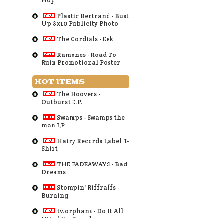
Hop
Plastic Bertrand - Bust
Up 8x10 Publicity Photo
The Cordials - Eek
Ramones - Road To
Ruin Promotional Poster
HOT ITEMS
The Hoovers -
Outburst E.P.
Swamps - Swamps the
man LP
Hairy Records Label T-
Shirt
THE FADEAWAYS - Bad
Dreams
Stompin' Riffraffs -
Burning
tv.orphans - Do It All