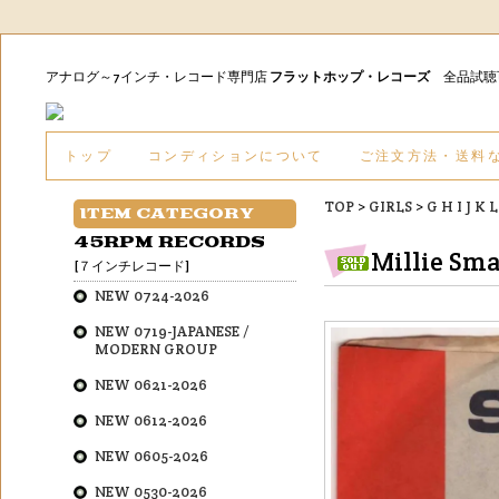
アナログ～7インチ・レコード専門店
フラットホップ・レコーズ
全品試
トップ
コンディションについて
ご注文方法・送料
TOP
>
GIRLS
>
G H I J K 
ITEM CATEGORY
45RPM RECORDS
Millie Sma
[７インチレコード]
NEW 0724-2026
NEW 0719-JAPANESE /
MODERN GROUP
NEW 0621-2026
NEW 0612-2026
NEW 0605-2026
NEW 0530-2026