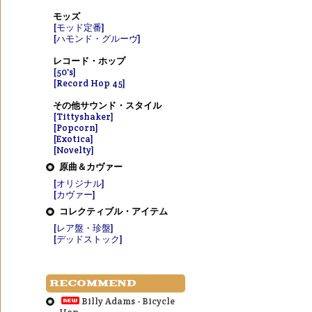
モッズ
[モッド定番]
[ハモンド・グルーヴ]
レコード・ホップ
[50's]
[Record Hop 45]
その他サウンド・スタイル
[Tittyshaker]
[Popcorn]
[Exotica]
[Novelty]
原曲＆カヴァー
[オリジナル]
[カヴァー]
コレクティブル・アイテム
[レア盤・珍盤]
[デッドストック]
RECOMMEND
Billy Adams - Bicycle