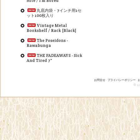
Nite / I'm Bored
丸底内袋・7インチ用1セ
ット100枚入り
Vintage Metal
Bookshelf / Rack [Black]
The Poseidons -
Rawabunga
THE FADEAWAYS - Sick
And Tired 7"
お問合せ
-
プライバシーポリシー
-
© 20