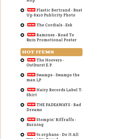
Hop
Plastic Bertrand - Bust
Up 8x10 Publicity Photo
The Cordials - Eek
Ramones - Road To
Ruin Promotional Poster
HOT ITEMS
The Hoovers -
Outburst E.P.
Swamps - Swamps the
man LP
Hairy Records Label T-
Shirt
THE FADEAWAYS - Bad
Dreams
Stompin' Riffraffs -
Burning
tv.orphans - Do It All