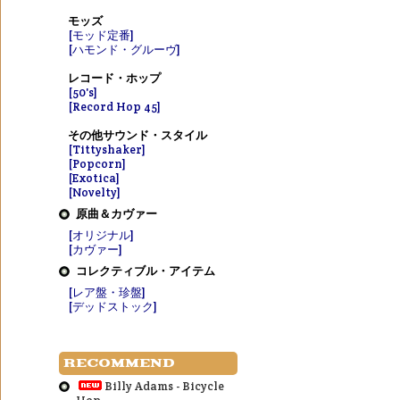
モッズ
[モッド定番]
[ハモンド・グルーヴ]
レコード・ホップ
[50's]
[Record Hop 45]
その他サウンド・スタイル
[Tittyshaker]
[Popcorn]
[Exotica]
[Novelty]
原曲＆カヴァー
[オリジナル]
[カヴァー]
コレクティブル・アイテム
[レア盤・珍盤]
[デッドストック]
RECOMMEND
Billy Adams - Bicycle