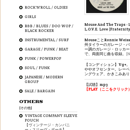
ROCK'N'ROLL / OLDIES
GIRLS
Mouse And The Traps - L.
R&B / BLUES / DOO WOP /
L.O.V.E. Love (Fraternity
BLACK ROCKER
INSTRUMENTAL / SURF
MouseことRonnie We
州タイラーのガレージ・バ
GARAGE / PUNK / BEAT
ー調のガレージ・ロッカー
で、両面同じ曲を収録。
[
PUNK / POWERPOP
【コンディション】Vg+
SOUL / FUNK
ややオフセンター。レーベ
ングウェア、かきこみあり
JAPANESE / MODERN
GROUP
【試聴】mp3
【PLAY（ここをクリック
SALE / BARGAIN
OTHERS
[その他]
VINTAGE COMPANY SLEEVE
POUCH
【ヴィンテージ・カンパニ
ー・スリーヴ・ポーチ】