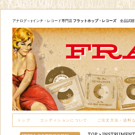
アナログ～7インチ・レコード専門店
フラットホップ・レコーズ
全品試
トップ
コンディションについて
ご注文方法・送料
TOP
>
INSTRUMENTA