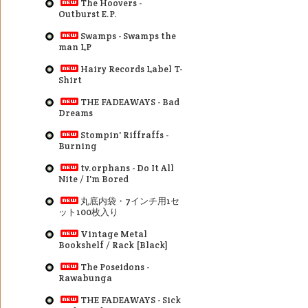
The Hoovers -
Outburst E.P.
Swamps - Swamps the
man LP
Hairy Records Label T-
Shirt
THE FADEAWAYS - Bad
Dreams
Stompin' Riffraffs -
Burning
tv.orphans - Do It All
Nite / I'm Bored
丸底内袋・7インチ用1セ
ット100枚入り
Vintage Metal
Bookshelf / Rack [Black]
The Poseidons -
Rawabunga
THE FADEAWAYS - Sick