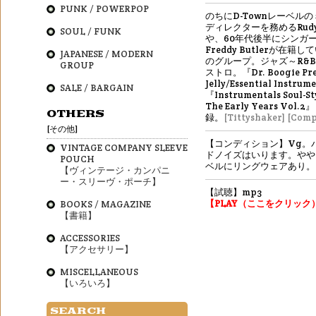
PUNK / POWERPOP
のちにD-Townレーベル
ディレクターを務めるRudy 
SOUL / FUNK
や、60年代後半にシンガ
Freddy Butlerが在
JAPANESE / MODERN
のグループ。ジャズ～R&
GROUP
ストロ。『Dr. Boogie Pre
Jelly/Essential Instrum
SALE / BARGAIN
『Instrumentals Soul-
The Early Years Vol.
OTHERS
録。
[Tittyshaker]
[Comp
[その他]
【コンディション】Vg。
VINTAGE COMPANY SLEEVE
ドノイズはいります。やや
POUCH
ベルにリングウェアあり。
【ヴィンテージ・カンパニ
ー・スリーヴ・ポーチ】
【試聴】mp3
【PLAY（ここをクリック
BOOKS / MAGAZINE
【書籍】
ACCESSORIES
【アクセサリー】
MISCELLANEOUS
【いろいろ】
SEARCH