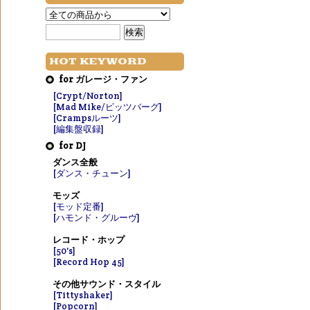
HOT KEYWORD
for ガレージ・ファン
[Crypt/Norton]
[Mad Mike/ピッツバーグ]
[Crampsルーツ]
[編集盤収録]
for DJ
ダンス全般
[ダンス・チューン]
モッズ
[モッド定番]
[ハモンド・グルーヴ]
レコード・ホップ
[50's]
[Record Hop 45]
その他サウンド・スタイル
[Tittyshaker]
[Popcorn]