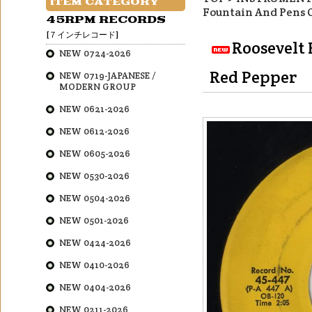
ITEM CATEGORY
Fountain And Pens 
45RPM RECORDS
[７インチレコード]
Roosevelt
NEW 0724-2026
Red Pepper
NEW 0719-JAPANESE /
MODERN GROUP
NEW 0621-2026
NEW 0612-2026
NEW 0605-2026
NEW 0530-2026
NEW 0504-2026
NEW 0501-2026
NEW 0424-2026
NEW 0410-2026
NEW 0404-2026
NEW 0211-2026