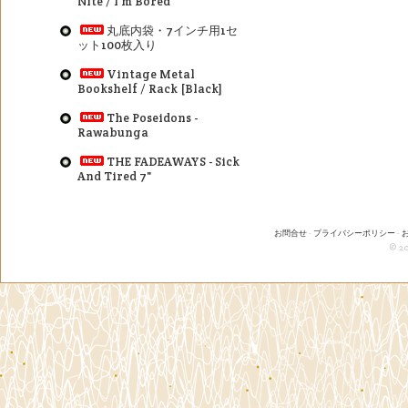
Nite / I'm Bored
丸底内袋・7インチ用1セ
ット100枚入り
Vintage Metal
Bookshelf / Rack [Black]
The Poseidons -
Rawabunga
THE FADEAWAYS - Sick
And Tired 7"
お問合せ
-
プライバシーポリシー
-
© 20