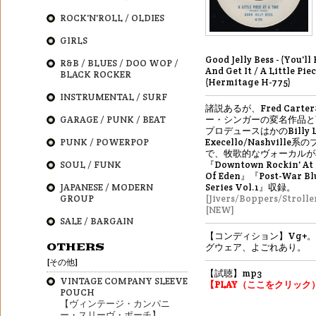
ROCK'N'ROLL / OLDIES
GIRLS
Good Jelly Bess - (You'l
R&B / BLUES / DOO WOP /
And Get It / A Little Pie
BLACK ROCKER
(Hermitage H-775)
INSTRUMENTAL / SURF
諸説あるが、Fred Cart
GARAGE / PUNK / BEAT
ー・シンガーの変名作品と
プロデュースはかのBilly Le
PUNK / POWERPOP
Execello/Nashville
で、牧歌的なヴォーカルが
SOUL / FUNK
『Downtown Rockin' At
Of Eden』『Post-War Blu
JAPANESE / MODERN
Series Vol.1』収録。
GROUP
[Jivers/Boppers/Strolle
[NEW]
SALE / BARGAIN
【コンディション】Vg+
OTHERS
グウェア、よごれあり。
[その他]
【試聴】mp3
VINTAGE COMPANY SLEEVE
【PLAY（ここをクリック
POUCH
【ヴィンテージ・カンパニ
ー・スリーヴ・ポーチ】