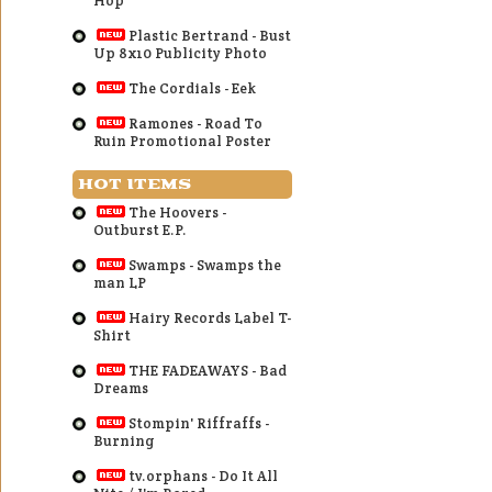
Hop
Plastic Bertrand - Bust
Up 8x10 Publicity Photo
The Cordials - Eek
Ramones - Road To
Ruin Promotional Poster
HOT ITEMS
The Hoovers -
Outburst E.P.
Swamps - Swamps the
man LP
Hairy Records Label T-
Shirt
THE FADEAWAYS - Bad
Dreams
Stompin' Riffraffs -
Burning
tv.orphans - Do It All