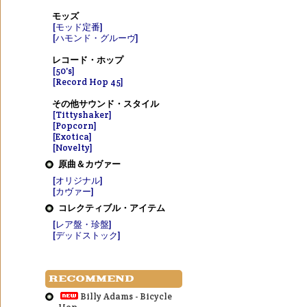
モッズ
[モッド定番]
[ハモンド・グルーヴ]
レコード・ホップ
[50's]
[Record Hop 45]
その他サウンド・スタイル
[Tittyshaker]
[Popcorn]
[Exotica]
[Novelty]
原曲＆カヴァー
[オリジナル]
[カヴァー]
コレクティブル・アイテム
[レア盤・珍盤]
[デッドストック]
RECOMMEND
Billy Adams - Bicycle