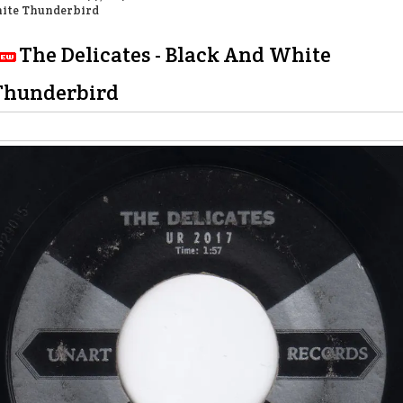
ite Thunderbird
The Delicates - Black And White
Thunderbird