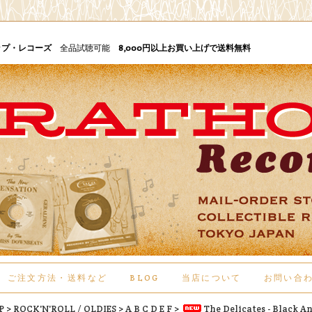
ップ・レコーズ
全品試聴可能
8,000円以上お買い上げで送料無料
ご注文方法・送料など
BLOG
当店について
お問い合
P
>
ROCK'N'ROLL / OLDIES
>
A B C D E F
>
The Delicates - Black A