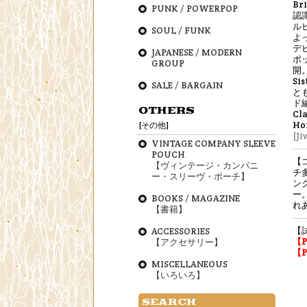
Br
PUNK / POWERPOP
認
ル
SOUL / FUNK
よ
デ
JAPANESE / MODERN
ポ
GROUP
開
Si
SALE / BARGAIN
と
ド編
OTHERS
Cl
Ho
[その他]
[Ji
VINTAGE COMPANY SLEEVE
POUCH
【
【ヴィンテージ・カンパニ
チ
ー・スリーヴ・ポーチ】
ン
ー
BOOKS / MAGAZINE
れ
【書籍】
【
ACCESSORIES
【
【アクセサリー】
【
MISCELLANEOUS
【いろいろ】
SEARCH