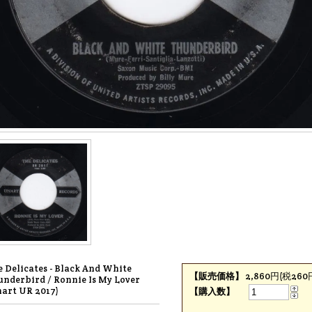
 Delicates - Black And White
【販売価格】
2,860円(税260
nderbird / Ronnie Is My Lover
art UR 2017)
【購入数】