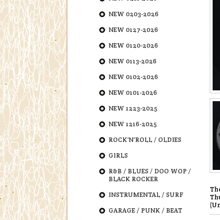
NEW 0203-2026
NEW 0127-2026
NEW 0120-2026
NEW 0113-2026
NEW 0102-2026
NEW 0101-2026
NEW 1223-2025
NEW 1216-2025
ROCK'N'ROLL / OLDIES
GIRLS
R&B / BLUES / DOO WOP /
BLACK ROCKER
The
INSTRUMENTAL / SURF
Thu
(Un
GARAGE / PUNK / BEAT