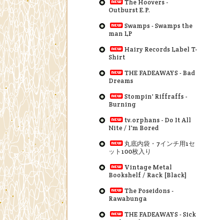
The Hoovers -
Outburst E.P.
Swamps - Swamps the
man LP
Hairy Records Label T-
Shirt
THE FADEAWAYS - Bad
Dreams
Stompin' Riffraffs -
Burning
tv.orphans - Do It All
Nite / I'm Bored
丸底内袋・7インチ用1セ
ット100枚入り
Vintage Metal
Bookshelf / Rack [Black]
The Poseidons -
Rawabunga
THE FADEAWAYS - Sick