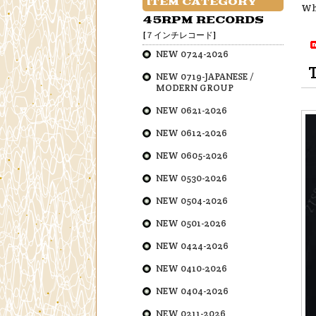
ITEM CATEGORY
Wh
45RPM RECORDS
[７インチレコード]
NEW 0724-2026
NEW 0719-JAPANESE /
MODERN GROUP
NEW 0621-2026
NEW 0612-2026
NEW 0605-2026
NEW 0530-2026
NEW 0504-2026
NEW 0501-2026
NEW 0424-2026
NEW 0410-2026
NEW 0404-2026
NEW 0211-2026