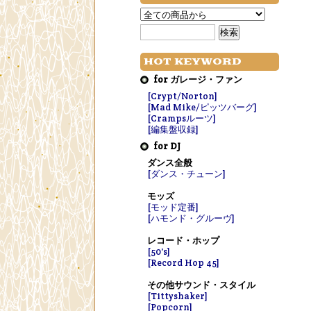
HOT KEYWORD
for ガレージ・ファン
[Crypt/Norton]
[Mad Mike/ピッツバーグ]
[Crampsルーツ]
[編集盤収録]
for DJ
ダンス全般
[ダンス・チューン]
モッズ
[モッド定番]
[ハモンド・グルーヴ]
レコード・ホップ
[50's]
[Record Hop 45]
その他サウンド・スタイル
[Tittyshaker]
[Popcorn]