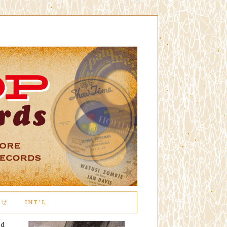
わせ
INT'L
nd