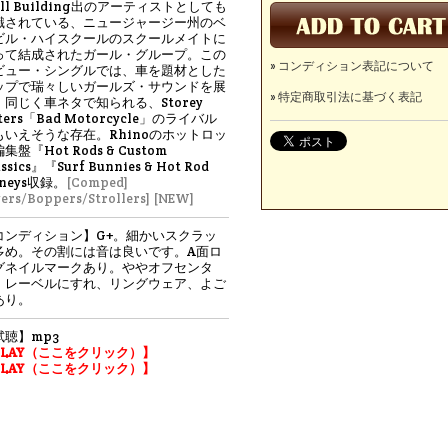
ill Building出のアーティストとしても
識されている、ニュージャージー州のベ
ビル・ハイスクールのスクールメイトに
って結成されたガール・グループ。この
» コンディション表記について
ビュー・シングルでは、車を題材とした
ップで瑞々しいガールズ・サウンドを展
» 特定商取引法に基づく表記
。同じく車ネタで知られる、Storey
sters「Bad Motorcycle」のライバル
もいえそうな存在。Rhinoのホットロッ
集盤『Hot Rods & Custom
assics』『Surf Bunnies & Hot Rod
neys収録。
[Comped]
vers/Boppers/Strollers]
[NEW]
コンディション】G+。細かいスクラッ
多め。その割には音は良いです。A面ロ
グネイルマークあり。ややオフセンタ
。レーベルにすれ、リングウェア、よご
あり。
試聴】mp3
PLAY（ここをクリック）】
PLAY（ここをクリック）】