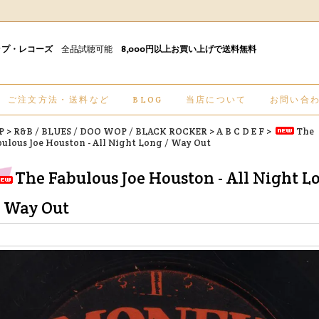
ップ・レコーズ
全品試聴可能
8,000円以上お買い上げで送料無料
ご注文方法・送料など
BLOG
当店について
お問い合
P
>
R&B / BLUES / DOO WOP / BLACK ROCKER
>
A B C D E F
>
The
ulous Joe Houston - All Night Long / Way Out
The Fabulous Joe Houston - All Night L
/ Way Out