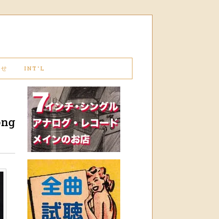
わせ
INT'L
ong