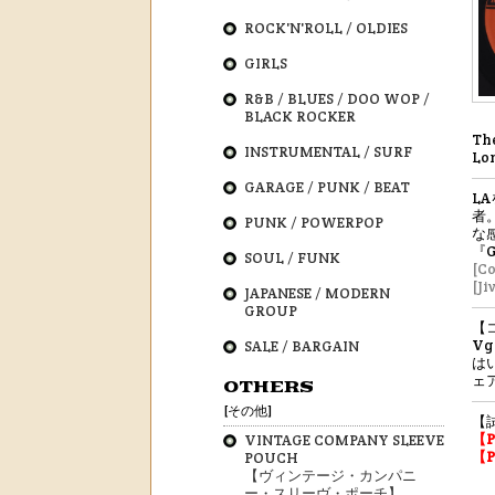
ROCK'N'ROLL / OLDIES
GIRLS
R&B / BLUES / DOO WOP /
BLACK ROCKER
The
INSTRUMENTAL / SURF
Lo
GARAGE / PUNK / BEAT
L
者
PUNK / POWERPOP
な
『G
SOUL / FUNK
[C
[Ji
JAPANESE / MODERN
GROUP
【コ
V
SALE / BARGAIN
は
ェ
OTHERS
[その他]
【
【
VINTAGE COMPANY SLEEVE
【
POUCH
【ヴィンテージ・カンパニ
ー・スリーヴ・ポーチ】