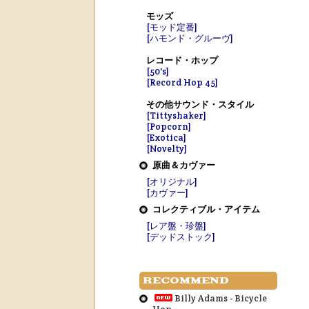
モッズ
[モッド定番]
[ハモンド・グルーヴ]
レコード・ホップ
[50's]
[Record Hop 45]
その他サウンド・スタイル
[Tittyshaker]
[Popcorn]
[Exotica]
[Novelty]
原曲＆カヴァー
[オリジナル]
[カヴァー]
コレクティブル・アイテム
[レア盤・珍盤]
[デッドストック]
RECOMMEND
Billy Adams - Bicycle