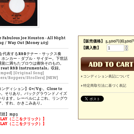
 Fabulous Joe Houston - All Night
【販売価格】
5,500円(税500円
ng / Way Out (Money 203)
【購入数】
Aを代表するR&Bテナー・サックス奏
。ホンカー・ダブル・サイダー。下世話
感覚に満ちたブロウは痛快そのもの。
reat R&B Instrumentals』収録。
omped]
[Original Song]
» コンディション表記について
vers/Boppers/Strollers]
[NEW]
» 特定商取引法に基づく表記
ンディション】G+/Vg-。Close to
g-。そりあり。バックグラウンドノイズ
いります。レーベルによごれ、リングウ
ア、すれ、かきこみあり。
試聴】mp3
PLAY（ここをクリック）】
PLAY（ここをクリック）】