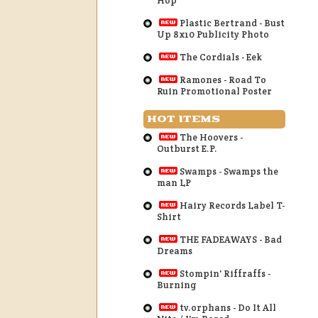
Hop
Plastic Bertrand - Bust
Up 8x10 Publicity Photo
The Cordials - Eek
Ramones - Road To
Ruin Promotional Poster
HOT ITEMS
The Hoovers -
Outburst E.P.
Swamps - Swamps the
man LP
Hairy Records Label T-
Shirt
THE FADEAWAYS - Bad
Dreams
Stompin' Riffraffs -
Burning
tv.orphans - Do It All