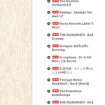
The Hoovers -
Outburst E.P.
Swamps - Swamps the
man LP
Hairy Records Label T-
Shirt
THE FADEAWAYS - Bad
Dreams
Stompin' Riffraffs -
Burning
tv.orphans - Do It All
Nite / I'm Bored
丸底内袋・7インチ用1セ
ット100枚入り
Vintage Metal
Bookshelf / Rack [Black]
The Poseidons -
Rawabunga
THE FADEAWAYS - Sick