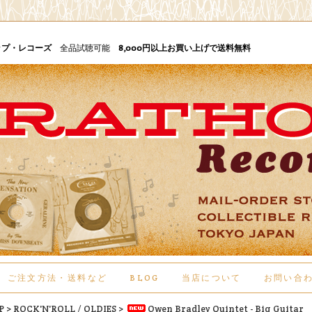
ップ・レコーズ
全品試聴可能
8,000円以上お買い上げで送料無料
ご注文方法・送料など
BLOG
当店について
お問い合
P
>
ROCK'N'ROLL / OLDIES
>
Owen Bradley Quintet - Big Guitar