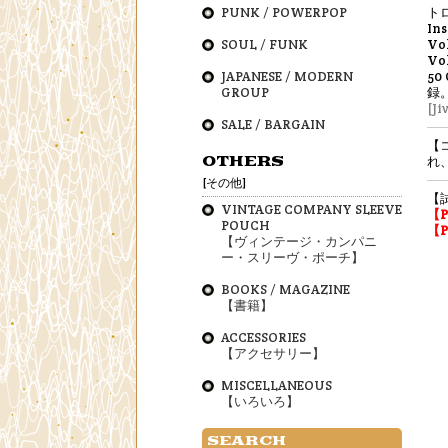
PUNK / POWERPOP
トロ
Ins
SOUL / FUNK
Vo
Vo
JAPANESE / MODERN
50
GROUP
録
[Ji
SALE / BARGAIN
【
OTHERS
れ
[その他]
【
VINTAGE COMPANY SLEEVE
【
POUCH
【
【ヴィンテージ・カンパニ
ー・スリーヴ・ポーチ】
BOOKS / MAGAZINE
【書籍】
ACCESSORIES
【アクセサリー】
MISCELLANEOUS
【いろいろ】
SEARCH