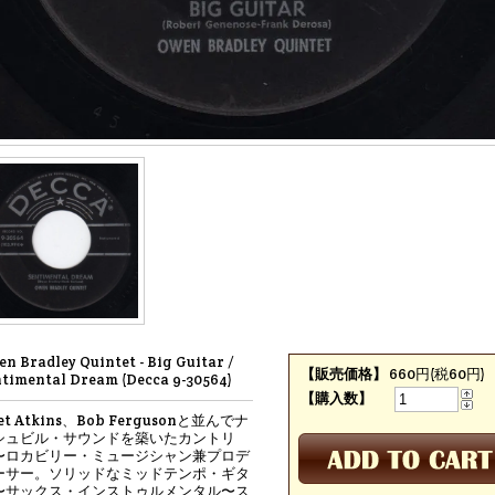
n Bradley Quintet - Big Guitar /
【販売価格】
660円(税60円)
timental Dream (Decca 9-30564)
【購入数】
et Atkins、Bob Fergusonと並んでナ
シュビル・サウンドを築いたカントリ
〜ロカビリー・ミュージシャン兼プロデ
ーサー。ソリッドなミッドテンポ・ギタ
〜サックス・インストゥルメンタル〜ス