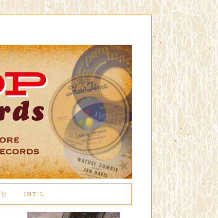
わせ
INT'L