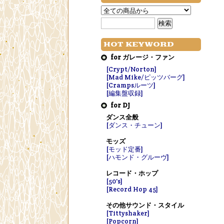
HOT KEYWORD
for ガレージ・ファン
[Crypt/Norton]
[Mad Mike/ピッツバーグ]
[Crampsルーツ]
[編集盤収録]
for DJ
ダンス全般
[ダンス・チューン]
モッズ
[モッド定番]
[ハモンド・グルーヴ]
レコード・ホップ
[50's]
[Record Hop 45]
その他サウンド・スタイル
[Tittyshaker]
[Popcorn]