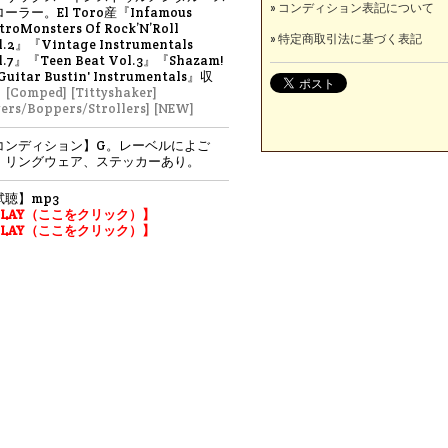
» コンディション表記について
ーラー。El Toro産『Infamous
troMonsters Of Rock’N’Roll
» 特定商取引法に基づく表記
l.2』『Vintage Instrumentals
l.7』『Teen Beat Vol.3』『Shazam!
 Guitar Bustin' Instrumentals』収
。
[Comped]
[Tittyshaker]
vers/Boppers/Strollers]
[NEW]
コンディション】G。レーベルによご
、リングウェア、ステッカーあり。
試聴】mp3
PLAY（ここをクリック）】
PLAY（ここをクリック）】