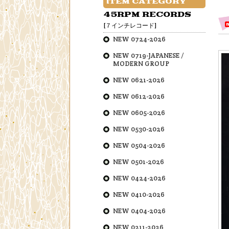
ITEM CATEGORY
45RPM RECORDS
[７インチレコード]
NEW 0724-2026
NEW 0719-JAPANESE /
MODERN GROUP
NEW 0621-2026
NEW 0612-2026
NEW 0605-2026
NEW 0530-2026
NEW 0504-2026
NEW 0501-2026
NEW 0424-2026
NEW 0410-2026
NEW 0404-2026
NEW 0211-2026