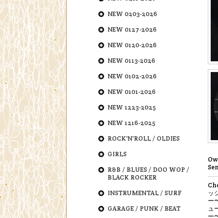
NEW 0203-2026
NEW 0127-2026
NEW 0120-2026
NEW 0113-2026
NEW 0102-2026
NEW 0101-2026
NEW 1223-2025
NEW 1216-2025
ROCK'N'ROLL / OLDIES
GIRLS
Owe
Sen
R&B / BLUES / DOO WOP /
BLACK ROCKER
Ch
INSTRUMENTAL / SURF
ッ
ー
GARAGE / PUNK / BEAT
ュ
ー