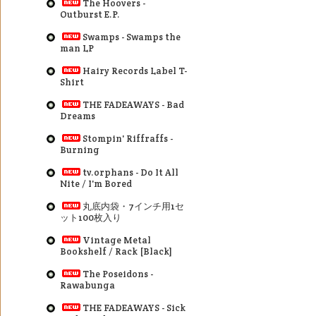
The Hoovers -
Outburst E.P.
Swamps - Swamps the
man LP
Hairy Records Label T-
Shirt
THE FADEAWAYS - Bad
Dreams
Stompin' Riffraffs -
Burning
tv.orphans - Do It All
Nite / I'm Bored
丸底内袋・7インチ用1セ
ット100枚入り
Vintage Metal
Bookshelf / Rack [Black]
The Poseidons -
Rawabunga
THE FADEAWAYS - Sick