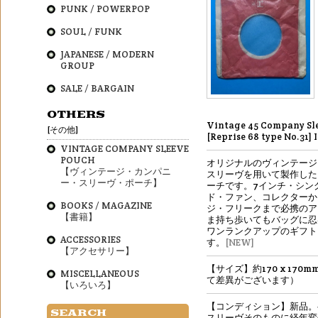
PUNK / POWERPOP
SOUL / FUNK
JAPANESE / MODERN
GROUP
SALE / BARGAIN
OTHERS
Vintage 45 Company Sl
[その他]
[Reprise 68 type No.31] 
VINTAGE COMPANY SLEEVE
POUCH
オリジナルのヴィンテージ
【ヴィンテージ・カンパニ
スリーヴを用いて製作した
ー・スリーヴ・ポーチ】
ーチです。7インチ・シング
ド・ファン、コレクターか
BOOKS / MAGAZINE
ジ・フリークまで必携のア
【書籍】
ま持ち歩いてもバッグに忍
ワンランクアップのギフト
ACCESSORIES
す。
[NEW]
【アクセサリー】
【サイズ】約170 x 170
MISCELLANEOUS
て差異がございます）
【いろいろ】
【コンディション】新品。
SEARCH
スリーヴそのものに経年変