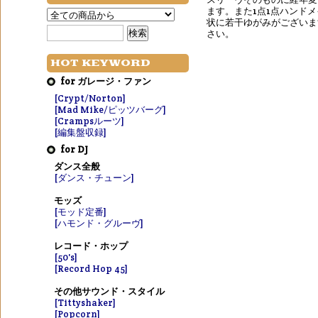
ます。また1点1点ハンド
状に若干ゆがみがございま
さい。
HOT KEYWORD
for ガレージ・ファン
[Crypt/Norton]
[Mad Mike/ピッツバーグ]
[Crampsルーツ]
[編集盤収録]
for DJ
ダンス全般
[ダンス・チューン]
モッズ
[モッド定番]
[ハモンド・グルーヴ]
レコード・ホップ
[50's]
[Record Hop 45]
その他サウンド・スタイル
[Tittyshaker]
[Popcorn]