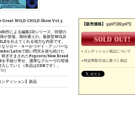
e Great WILD CHILD Show Vol.3
【販売価格】
550円(税50円)
an制作による編集CDシリーズ、待望の
3弾が登場。期待通りの、最新型WILD
HILDを伝えてくれる強力な内容です。
きなりロー・キーかつゲイ・アッパーな
ambo/Latinで鋭い閃光を放ち続けた
» コンディション表記について
研ぎすまされたPopcorn/New Breed
&Bを手繰り寄せ、濃厚なグルーヴの坩堝
» 特定商取引法に基づく表記
突入していく（本品はCDRです）。
EW]
コンディション】新品