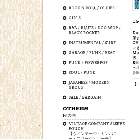
ROCK'N'ROLL / OLDIES
GIRLS
Th
R&B / BLUES / DOO WOP /
BLACK ROCKER
D
第
INSTRUMENTAL / SURF
C
い
GARAGE / PUNK / BEAT
M
後、
PUNK / POWERPOP
R
へ
SOUL / FUNK
[N
JAPANESE / MODERN
【
GROUP
SALE / BARGAIN
OTHERS
[その他]
VINTAGE COMPANY SLEEVE
POUCH
【ヴィンテージ・カンパニ
ー・スリーヴ・ポーチ】