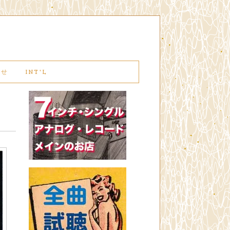
わせ
INT'L