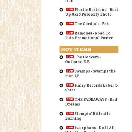
Hop
Plastic Bertrand - Bust
Up 8x10 Publicity Photo
The Cordials - Eek
Ramones - Road To
Ruin Promotional Poster
HOT ITEMS
The Hoovers -
Outburst E.P.
Swamps - Swamps the
man LP
Hairy Records Label T-
Shirt
THE FADEAWAYS - Bad
Dreams
Stompin' Riffraffs -
Burning
tv.orphans - Do It All