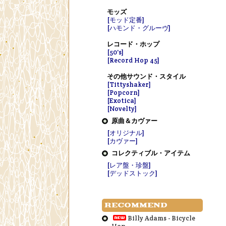
モッズ
[モッド定番]
[ハモンド・グルーヴ]
レコード・ホップ
[50's]
[Record Hop 45]
その他サウンド・スタイル
[Tittyshaker]
[Popcorn]
[Exotica]
[Novelty]
原曲＆カヴァー
[オリジナル]
[カヴァー]
コレクティブル・アイテム
[レア盤・珍盤]
[デッドストック]
RECOMMEND
Billy Adams - Bicycle