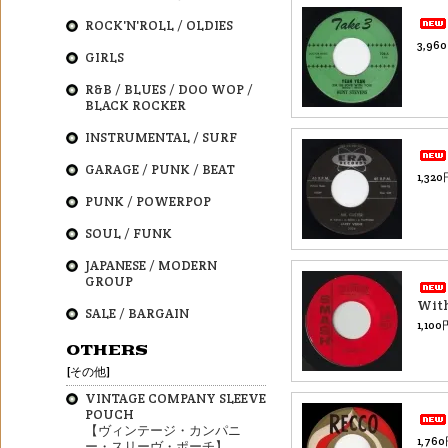
ROCK'N'ROLL / OLDIES
3,96
GIRLS
R&B / BLUES / DOO WOP /
BLACK ROCKER
INSTRUMENTAL / SURF
GARAGE / PUNK / BEAT
1,32
PUNK / POWERPOP
SOUL / FUNK
JAPANESE / MODERN
GROUP
Wit
SALE / BARGAIN
1,10
OTHERS
[その他]
VINTAGE COMPANY SLEEVE
POUCH
【ヴィンテージ・カンパニ
1,76
ー・スリーヴ・ポーチ】