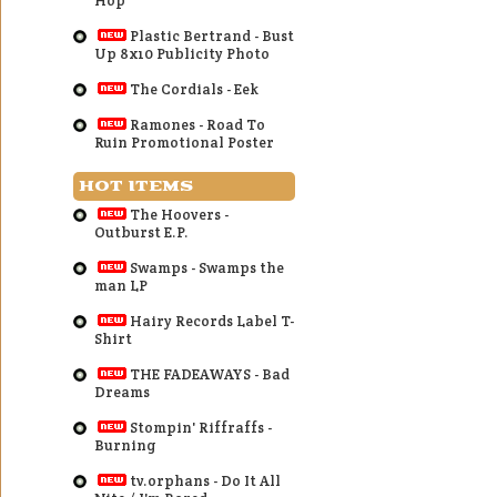
Hop
Plastic Bertrand - Bust
Up 8x10 Publicity Photo
The Cordials - Eek
Ramones - Road To
Ruin Promotional Poster
HOT ITEMS
The Hoovers -
Outburst E.P.
Swamps - Swamps the
man LP
Hairy Records Label T-
Shirt
THE FADEAWAYS - Bad
Dreams
Stompin' Riffraffs -
Burning
tv.orphans - Do It All