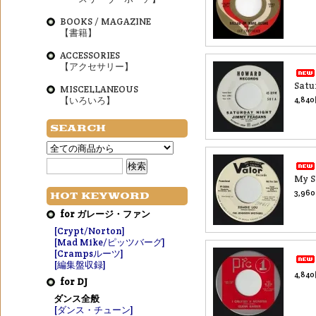
BOOKS / MAGAZINE
【書籍】
ACCESSORIES
【アクセサリー】
Satu
MISCELLANEOUS
【いろいろ】
4,84
SEARCH
My S
3,96
HOT KEYWORD
for ガレージ・ファン
[Crypt/Norton]
[Mad Mike/ピッツバーグ]
[Crampsルーツ]
[編集盤収録]
4,84
for DJ
ダンス全般
[ダンス・チューン]