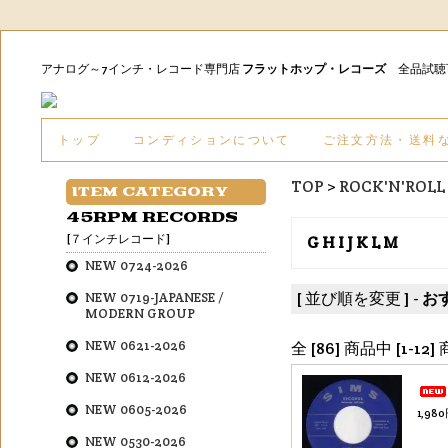
アナログ～7インチ・レコード専門店
フラットホップ・レコーズ
全品試
トップ
コンディションについて
ご注文方法・送料
TOP
>
ROCK'N'ROLL 
ITEM CATEGORY
45RPM RECORDS
[７インチレコード]
G H I J K L M
NEW 0724-2026
[ 並び順を変更 ] -
お
NEW 0719-JAPANESE /
MODERN GROUP
NEW 0621-2026
全 [86] 商品中 [1
NEW 0612-2026
NEW 0605-2026
1,98
NEW 0530-2026