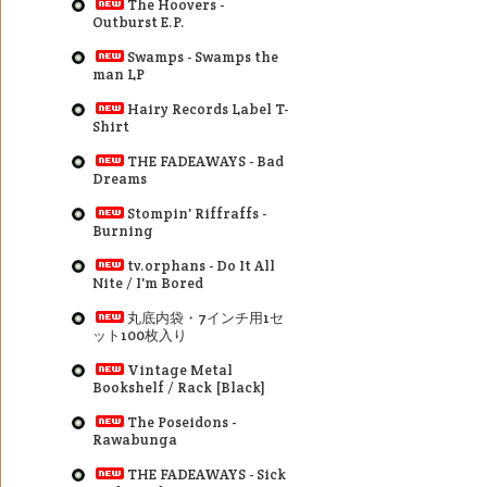
The Hoovers -
Outburst E.P.
Swamps - Swamps the
man LP
Hairy Records Label T-
Shirt
THE FADEAWAYS - Bad
Dreams
Stompin' Riffraffs -
Burning
tv.orphans - Do It All
Nite / I'm Bored
丸底内袋・7インチ用1セ
ット100枚入り
Vintage Metal
Bookshelf / Rack [Black]
The Poseidons -
Rawabunga
THE FADEAWAYS - Sick