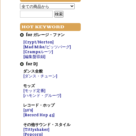
HOT KEYWORD
for ガレージ・ファン
[Crypt/Norton]
[Mad Mike/ピッツバーグ]
[Crampsルーツ]
[編集盤収録]
for DJ
ダンス全般
[ダンス・チューン]
モッズ
[モッド定番]
[ハモンド・グルーヴ]
レコード・ホップ
[50's]
[Record Hop 45]
その他サウンド・スタイル
[Tittyshaker]
[Popcorn]