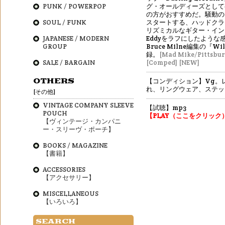
PUNK / POWERPOP
グ・オールディーズとして
の方がおすすめだ。騒動の
SOUL / FUNK
スタートする、ハッドクラ
リズミカルなギター・インス
JAPANESE / MODERN
Eddyをラフにしたような
GROUP
Bruce Milne編集の『Wild
録。
[Mad Mike/Pittsbur
SALE / BARGAIN
[Comped]
[NEW]
OTHERS
【コンディション】Vg。
れ、リングウェア、ステッ
[その他]
VINTAGE COMPANY SLEEVE
【試聴】mp3
POUCH
【PLAY（ここをクリック
【ヴィンテージ・カンパニ
ー・スリーヴ・ポーチ】
BOOKS / MAGAZINE
【書籍】
ACCESSORIES
【アクセサリー】
MISCELLANEOUS
【いろいろ】
SEARCH