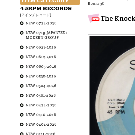
ITEM CATEGORY
Room 3C
45RPM RECORDS
[７インチレコード]
The Knocko
NEW 0724-2026
NEW 0719-JAPANESE /
MODERN GROUP
NEW 0621-2026
NEW 0612-2026
NEW 0605-2026
NEW 0530-2026
NEW 0504-2026
NEW 0501-2026
NEW 0424-2026
NEW 0410-2026
NEW 0404-2026
NEW 0211-2026