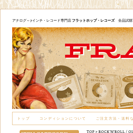
アナログ～7インチ・レコード専門店
フラットホップ・レコーズ
全品試
トップ
コンディションについて
ご注文方法・送料
TOP
>
ROCK'N'ROLL / O