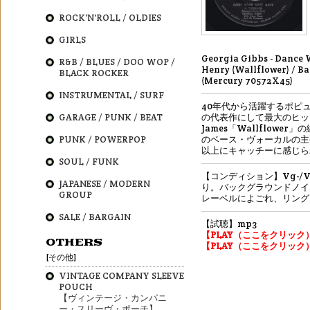
ROCK'N'ROLL / OLDIES
GIRLS
Georgia Gibbs - Dance
R&B / BLUES / DOO WOP /
Henry (Wallflower) / Bal
BLACK ROCKER
(Mercury 70572X45)
INSTRUMENTAL / SURF
40年代から活躍するポピ
GARAGE / PUNK / BEAT
の代表作にして最大のヒット
James「Wallflower
PUNK / POWERPOP
のベース・ヴォーカルの主
以上にキャッチーに感じら
SOUL / FUNK
【コンディション】Vg-/
JAPANESE / MODERN
り。バックグラウンドノイ
GROUP
レーベルによごれ、リング
SALE / BARGAIN
【試聴】mp3
【PLAY（ここをクリック
OTHERS
【PLAY（ここをクリック
[その他]
VINTAGE COMPANY SLEEVE
POUCH
【ヴィンテージ・カンパニ
ー・スリーヴ・ポーチ】