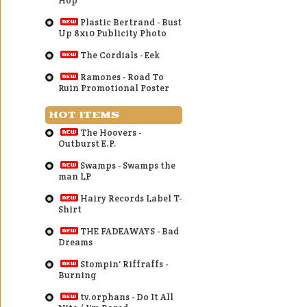
Hop
Plastic Bertrand - Bust
Up 8x10 Publicity Photo
The Cordials - Eek
Ramones - Road To
Ruin Promotional Poster
HOT ITEMS
The Hoovers -
Outburst E.P.
Swamps - Swamps the
man LP
Hairy Records Label T-
Shirt
THE FADEAWAYS - Bad
Dreams
Stompin' Riffraffs -
Burning
tv.orphans - Do It All