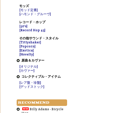
モッズ
[モッド定番]
[ハモンド・グルーヴ]
レコード・ホップ
[50's]
[Record Hop 45]
その他サウンド・スタイル
[Tittyshaker]
[Popcorn]
[Exotica]
[Novelty]
原曲＆カヴァー
[オリジナル]
[カヴァー]
コレクティブル・アイテム
[レア盤・珍盤]
[デッドストック]
RECOMMEND
Billy Adams - Bicycle